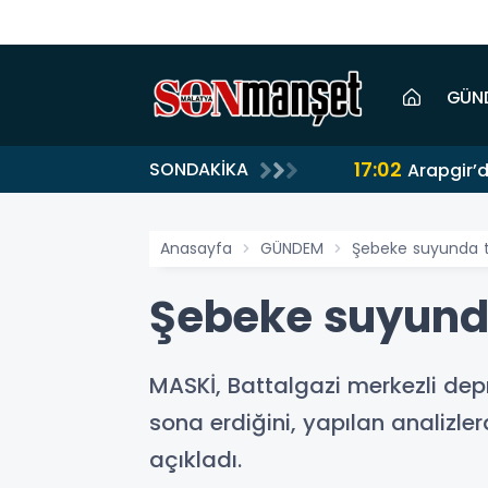
GÜN
17:02
SONDAKİKA
Arapgir’d
Anasayfa
GÜNDEM
Şebeke suyunda te
Şebeke suyunda
MASKİ, Battalgazi merkezli dep
sona erdiğini, yapılan analizle
açıkladı.