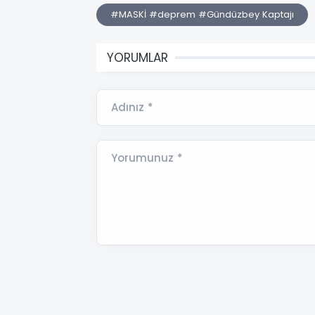
#MASKİ #deprem #Gündüzbey Kaptajı
YORUMLAR
Adınız *
Yorumunuz *