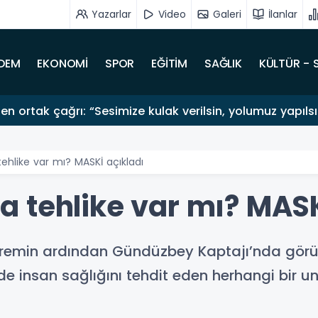
Yazarlar
Video
Galeri
İlanlar
DEM
EKONOMİ
SPOR
EĞİTİM
SAĞLIK
KÜLTÜR - 
en ortak çağrı: “Sesimize kulak verilsin, yolumuz yapıls
hlike var mı? MASKİ açıkladı
 tehlike var mı? MASK
remin ardından Gündüzbey Kaptajı’nda görülen
rde insan sağlığını tehdit eden herhangi bir u