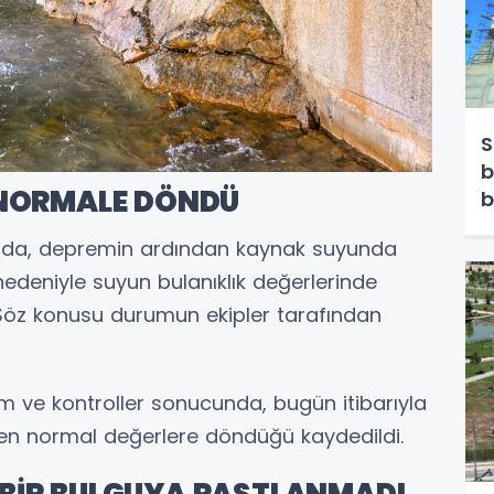
S
b
 NORMALE DÖNDÜ
b
mada, depremin ardından kaynak suyunda
edeniyle suyun bulanıklık değerlerinde
di. Söz konusu durumun ekipler tarafından
üm ve kontroller sonucunda, bugün itibarıyla
iden normal değerlere döndüğü kaydedildi.
 BİR BULGUYA RASTLANMADI