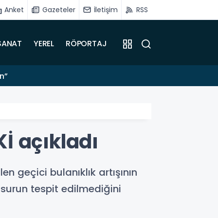
Anket
Gazeteler
İletişim
RSS
SANAT
YEREL
RÖPORTAJ
16:55
ın”
Doğanş
İ açıkladı
 geçici bulanıklık artışının
nsurun tespit edilmediğini