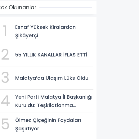
ok Okunanlar
1
Esnaf Yüksek Kiralardan
Şikâyetçi
2
55 YILLIK KANALLAR İFLAS ETTİ
3
Malatya’da Ulaşım Lüks Oldu
4
Yeni Parti Malatya İl Başkanlığı
Kuruldu: Teşkilatlanma
Tamamlandı
5
Ölmez Çiçeğinin Faydaları
Şaşırtıyor