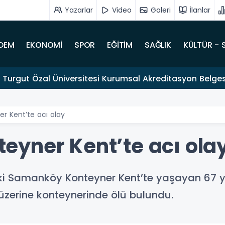
Yazarlar
Video
Galeri
İlanlar
DEM
EKONOMİ
SPOR
EĞİTİM
SAĞLIK
KÜLTÜR - 
Turgut Özal Üniversitesi Kurumsal Akreditasyon Belgesi
 Kent’te acı olay
yner Kent’te acı ola
eki Samanköy Konteyner Kent’te yaşayan 67 ya
üzerine konteynerinde ölü bulundu.