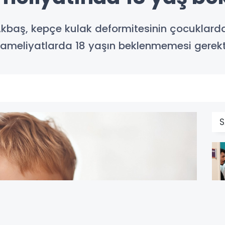
i Akbaş, kepçe kulak deformitesinin çocuklarda
r ameliyatlarda 18 yaşın beklenmemesi gerekti
S