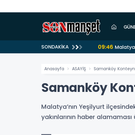
GÜN
09:46
SONDAKİKA
Malatya 
Anasayfa
ASAYİŞ
Samanköy Konteyner
Samanköy Konte
Malatya’nın Yeşilyurt ilçesind
yakınlarının haber alamaması 