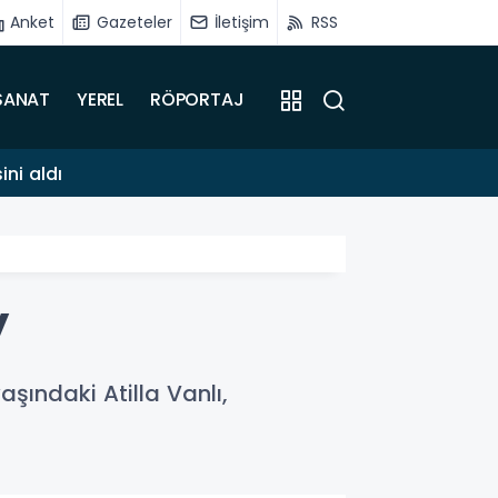
Anket
Gazeteler
İletişim
RSS
SANAT
YEREL
RÖPORTAJ
09:44
ni aldı
Başka
y
şındaki Atilla Vanlı,