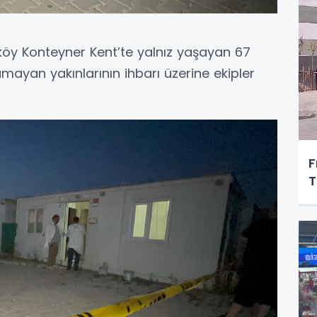
köy Konteyner Kent’te yalnız yaşayan 67
amayan yakınlarının ihbarı üzerine ekipler
F
T