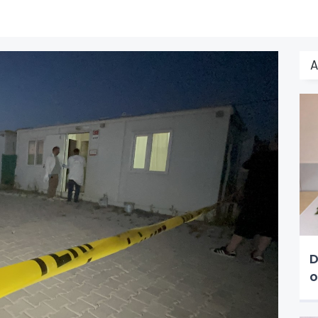
A
D
o