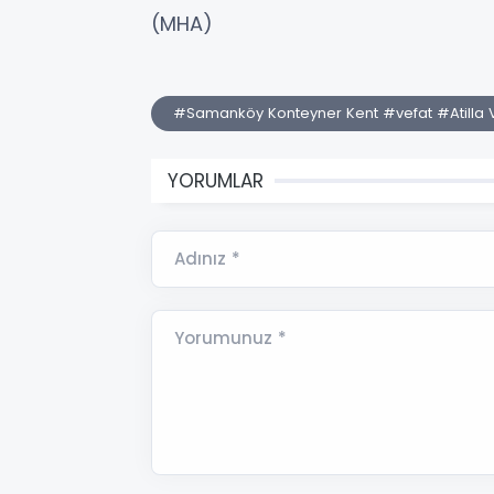
(MHA)
#Samanköy Konteyner Kent #vefat #Atilla V
YORUMLAR
Adınız *
Yorumunuz *