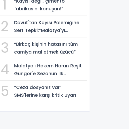
1
“Kayısı değil, çimento
fabrikasını konuşun!”
2
Davut'tan Kayısı Polemiğine
Sert Tepki:“Malatya'yı
Cinayetle Suçlayamazsınız!”
3
“Birkaç kişinin hatasını tüm
camiya mal etmek üzücü”
4
Malatyalı Hakem Harun Reşit
Güngör'e Sezonun İlk
Haftasında Görev
5
“Ceza dosyanız var”
SMS'lerine karşı kritik uyarı