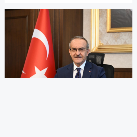
Vali Seddar Yavuz, Mustafa Kemal Atatürk’ün