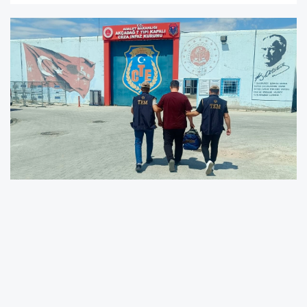
Malatya'da güvenlik güçlerince FETÖ/PDY
silahlı terör örgütüne yönelik yürütülen
operasyon kapsamında, haklarında
kesinleşmiş hapis cezası bulunan 3 firari
hükümlü yakalandı.