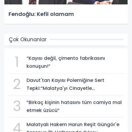
Fendoğlu: Kefil olamam
Çok Okunanlar
1
“Kayısı değil, çimento fabrikasını
konuşun!”
2
Davut'tan Kayısı Polemiğine Sert
Tepki:“Malatya'yı Cinayetle
Suçlayamazsınız!”
3
“Birkaç kişinin hatasını tüm camiya mal
etmek üzücü”
4
Malatyalı Hakem Harun Reşit Güngör'e