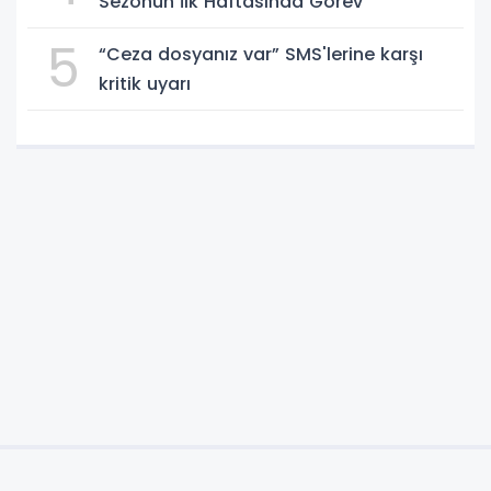
Sezonun İlk Haftasında Görev
5
“Ceza dosyanız var” SMS'lerine karşı
kritik uyarı