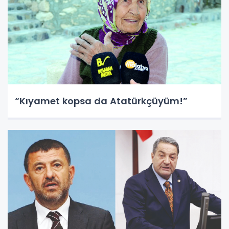
“Kıyamet kopsa da Atatürkçüyüm!”