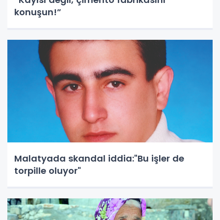
konuşun!”
Malatyada skandal iddia:"Bu işler de
torpille oluyor"