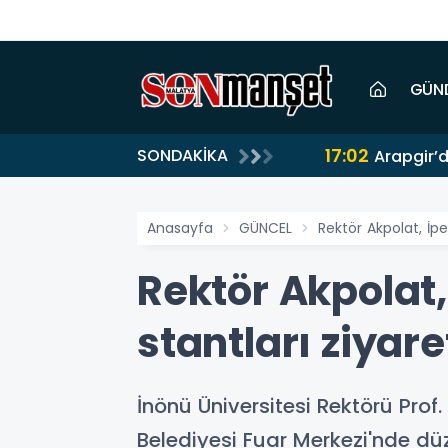
GÜN
17:02
SONDAKİKA
Arapgir’d
Anasayfa
GÜNCEL
Rektör Akpolat, İpe
Rektör Akpolat,
stantları ziyaret
İnönü Üniversitesi Rektörü Prof
Belediyesi Fuar Merkezi'nde düz