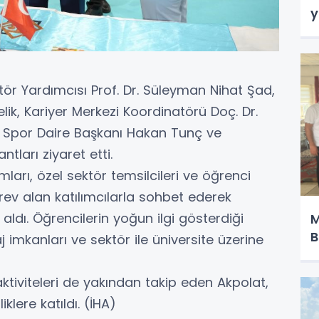
y
ktör Yardımcısı Prof. Dr. Süleyman Nihat Şad,
ik, Kariyer Merkezi Koordinatörü Doç. Dr.
e Spor Daire Başkanı Hakan Tunç ve
tları ziyaret etti.
ları, özel sektör temsilcileri ve öğrenci
örev alan katılımcılarla sohbet ederek
aldı. Öğrencilerin yoğun ilgi gösterdiği
M
B
aj imkanları ve sektör ile üniversite üzerine
aktiviteleri de yakından takip eden Akpolat,
klere katıldı. (İHA)