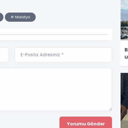
# Malatya
B
E-Posta Adresiniz *
u