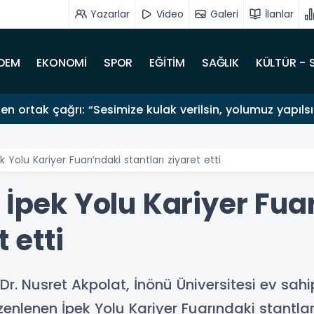
Yazarlar
Video
Galeri
İlanlar
DEM
EKONOMİ
SPOR
EĞİTİM
SAĞLIK
KÜLTÜR - 
en ortak çağrı: “Sesimize kulak verilsin, yolumuz yapıls
k Yolu Kariyer Fuarı’ndaki stantları ziyaret etti
 İpek Yolu Kariyer Fua
 etti
. Dr. Nusret Akpolat, İnönü Üniversitesi ev sa
enlenen İpek Yolu Kariyer Fuarındaki stantlar