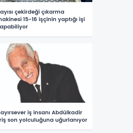
ayısı çekirdeği çıkarma
akinesi 15-16 işçinin yaptığı işi
apabiliyor
ayırsever iş insanı Abdülkadir
riş son yolculuğuna uğurlanıyor