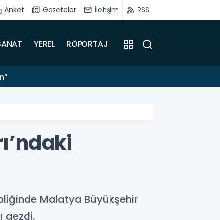
Anket
Gazeteler
İletişim
RSS
SANAT
YEREL
RÖPORTAJ
16:55
ın”
Doğanş
rı’ndaki
hipliğinde Malatya Büyükşehir
ı gezdi.