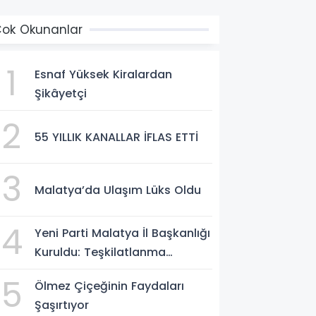
ok Okunanlar
1
Esnaf Yüksek Kiralardan
Şikâyetçi
2
55 YILLIK KANALLAR İFLAS ETTİ
3
Malatya’da Ulaşım Lüks Oldu
4
Yeni Parti Malatya İl Başkanlığı
Kuruldu: Teşkilatlanma
Tamamlandı
5
Ölmez Çiçeğinin Faydaları
Şaşırtıyor