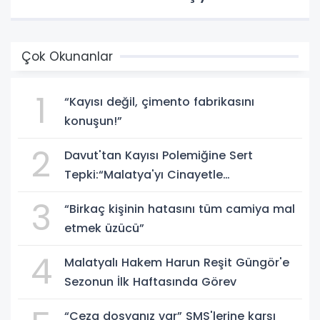
Çok Okunanlar
1
“Kayısı değil, çimento fabrikasını
konuşun!”
2
Davut'tan Kayısı Polemiğine Sert
Tepki:“Malatya'yı Cinayetle
Suçlayamazsınız!”
3
“Birkaç kişinin hatasını tüm camiya mal
etmek üzücü”
4
Malatyalı Hakem Harun Reşit Güngör'e
Sezonun İlk Haftasında Görev
“Ceza dosyanız var” SMS'lerine karşı