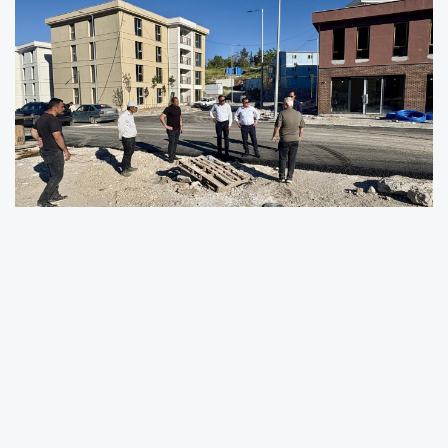
Deprem sonrası başlatılan yeniden inşa ve
ihya çalışmaları kapsamında Akçadağ'da
kalıcı konutların yapımı sürerken, ilçenin genel
altyapı ve üstyapı ihtiyaçlarına yönelik
çalışmalar da Emlak Konut tarafından
yürütülüyor. İlçe merkezinde asfaltlama