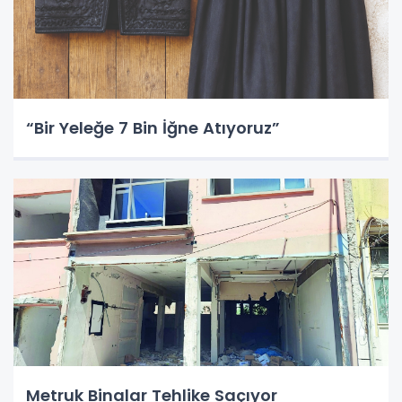
“Bir Yeleğe 7 Bin İğne Atıyoruz”
Metruk Binalar Tehlike Saçıyor