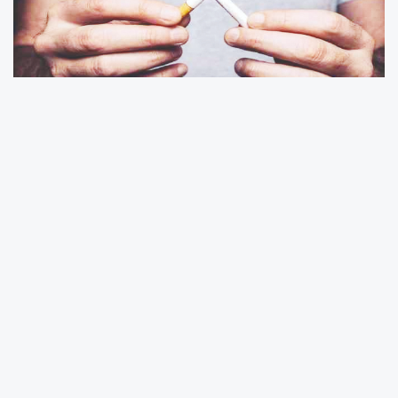
Göğüs Hastalıkları Uzmanı Mehmet Aydoğan,
31 Mayıs Dünya Tütünsüz Günü kapsamında
sigara bağımlılığına ilişkin önemli
açıklamalarda bulundu. Sigaranın yalnızca
fiziksel bir alışkanlık olarak
değerlendirilmemesi gerektiğini belirten Dr.
Aydoğan, nikotinin beyinde güçlü bir bağımlılık
mekanizması oluşturduğunu söyledi.