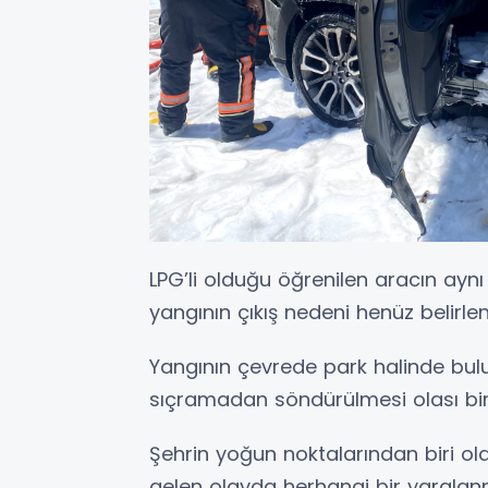
LPG’li olduğu öğrenilen aracın aynı 
yangının çıkış nedeni henüz belirle
Yangının çevrede park halinde bul
sıçramadan söndürülmesi olası bir
Şehrin yoğun noktalarından biri o
gelen olayda herhangi bir yaral