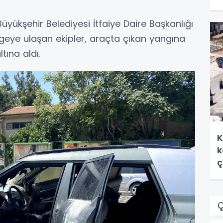
üyükşehir Belediyesi İtfaiye Daire Başkanlığı
ölgeye ulaşan ekipler, araçta çıkan yangına
tına aldı.
K
k
ç
Ç