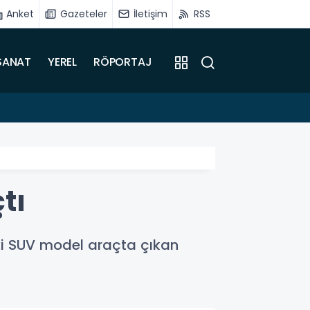
Anket
Gazeteler
İletişim
RSS
SANAT
YEREL
RÖPORTAJ
15:31
Sadıkoğ
tı
ki SUV model araçta çıkan