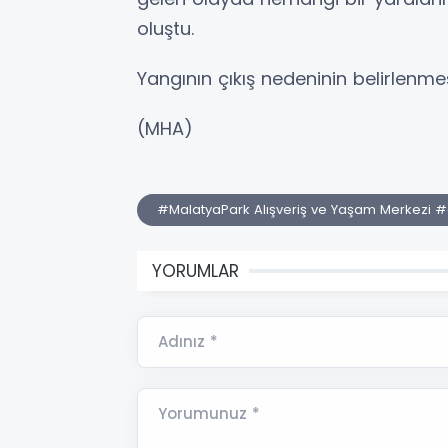
oluştu.
Yangının çıkış nedeninin belirlenme
(MHA)
#MalatyaPark Alışveriş ve Yaşam Merkezi 
YORUMLAR
Adınız *
Yorumunuz *