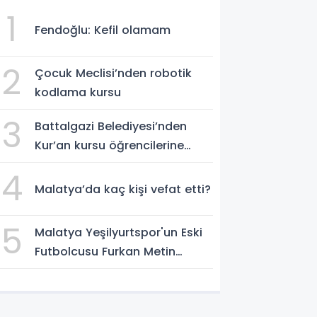
1
Fendoğlu: Kefil olamam
2
Çocuk Meclisi’nden robotik
kodlama kursu
3
Battalgazi Belediyesi’nden
Kur’an kursu öğrencilerine
yüzme etkinliği
4
Malatya’da kaç kişi vefat etti?
5
Malatya Yeşilyurtspor'un Eski
Futbolcusu Furkan Metin
Boluspor Yolunda