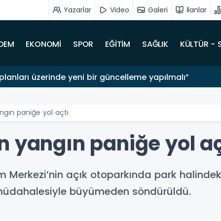
Yazarlar
Video
Galeri
İlanlar
DEM
EKONOMİ
SPOR
EĞİTİM
SAĞLIK
KÜLTÜR - 
lanları üzerinde yeni bir güncelleme yapılmalı”
ngın paniğe yol açtı
n yangın paniğe yol aç
m Merkezi’nin açık otoparkında park halinde
zlı müdahalesiyle büyümeden söndürüldü.