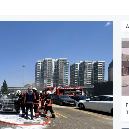
A
F
T