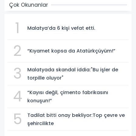
Çok Okunanlar
1
Malatya’da 6 kişi vefat etti.
2
“Kıyamet kopsa da Atatürkçüyüm!”
3
Malatyada skandal iddia:"Bu işler de
torpille oluyor"
4
“Kayısı değil, çimento fabrikasını
konuşun!”
5
Tadilat bitti onay bekliyor:Top çevre ve
şehircilikte