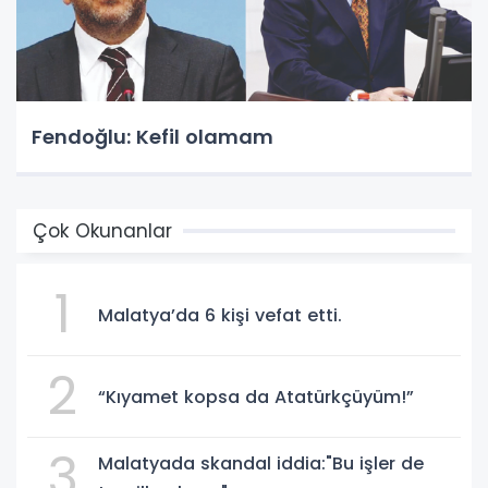
Fendoğlu: Kefil olamam
Çok Okunanlar
1
Malatya’da 6 kişi vefat etti.
2
“Kıyamet kopsa da Atatürkçüyüm!”
3
Malatyada skandal iddia:"Bu işler de