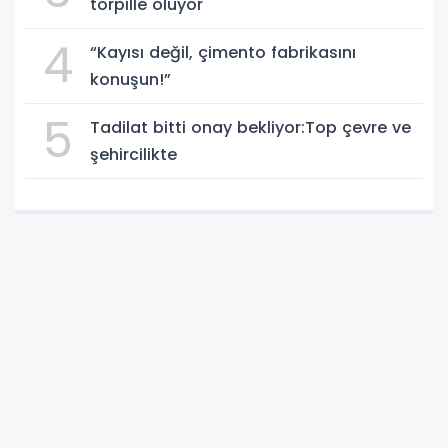
torpille oluyor"
4
“Kayısı değil, çimento fabrikasını
konuşun!”
5
Tadilat bitti onay bekliyor:Top çevre ve
şehircilikte