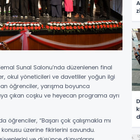
A
z
Kemal Sunal Salonu’nda düzenlenen final
 okul yöneticileri ve davetliler yoğun ilgi
ran öğrenciler, yarışma boyunca
taya çıkan coşku ve heyecan programa ayrı
D
k
d
da öğrenciler, “Başarı çok çalışmakla mı
 konusu üzerine fikirlerini savundu.
güvenlerini ve düşünce dünyalarını