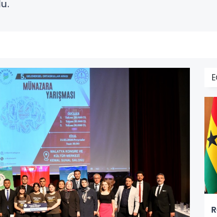
u.
E
R