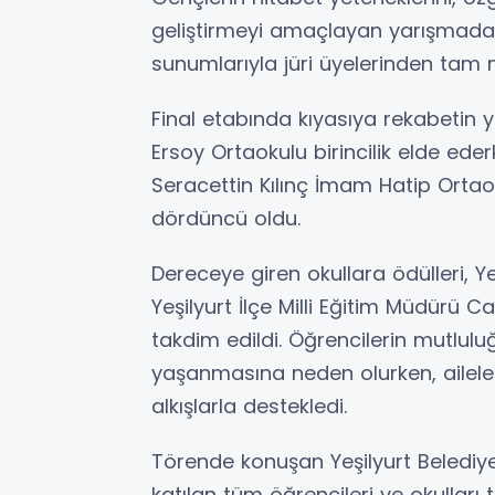
geliştirmeyi amaçlayan yarışmada ö
sunumlarıyla jüri üyelerinden tam n
Final etabında kıyasıya rekabetin
Ersoy Ortaokulu birincilik elde eder
Seracettin Kılınç İmam Hatip Orta
dördüncü oldu.
Dereceye giren okullara ödülleri, Ye
Yeşilyurt İlçe Milli Eğitim Müdürü 
takdim edildi. Öğrencilerin mutlul
yaşanmasına neden olurken, aileler
alkışlarla destekledi.
Törende konuşan Yeşilyurt Belediye
katılan tüm öğrencileri ve okulları 