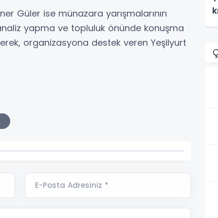
k
Caner Güler ise münazara yarışmalarının
 analiz yapma ve topluluk önünde konuşma
çekerek, organizasyona destek veren Yeşilyurt
Ç
a
E-Posta Adresiniz *