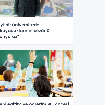
İyi bir üniversitede
kuyacaklarının sözünü
eriyoruz”
eni eğitim ve öğretim yılı öncesi