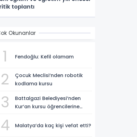
ritik toplantı
ok Okunanlar
1
Fendoğlu: Kefil olamam
2
Çocuk Meclisi’nden robotik
kodlama kursu
3
Battalgazi Belediyesi’nden
Kur’an kursu öğrencilerine
yüzme etkinliği
4
Malatya’da kaç kişi vefat etti?