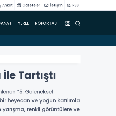
Anket
Gazeteler
İletişim
RSS
SANAT
YEREL
RÖPORTAJ
15:31
Sadıkoğ
İle Tartıştı
enlenen “5. Geleneksel
 bir heyecan ve yoğun katılımla
n yarışma, renkli görüntülere ve