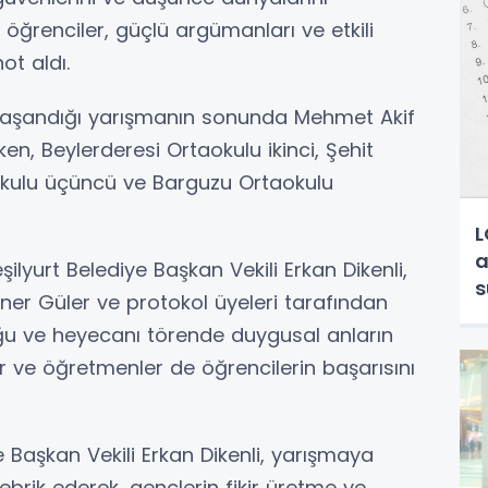
ğrenciler, güçlü argümanları ve etkili
ot aldı.
 yaşandığı yarışmanın sonunda Mehmet Akif
ken, Beylerderesi Ortaokulu ikinci, Şehit
okulu üçüncü ve Barguzu Ortaokulu
L
a
şilyurt Belediye Başkan Vekili Erkan Dikenli,
s
Caner Güler ve protokol üyeleri tarafından
uğu ve heyecanı törende duygusal anların
 ve öğretmenler de öğrencilerin başarısını
 Başkan Vekili Erkan Dikenli, yarışmaya
tebrik ederek, gençlerin fikir üretme ve