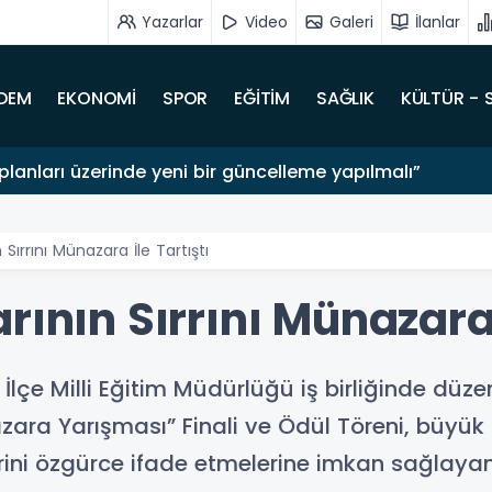
Yazarlar
Video
Galeri
İlanlar
DEM
EKONOMİ
SPOR
EĞİTİM
SAĞLIK
KÜLTÜR - 
lanları üzerinde yeni bir güncelleme yapılmalı”
Sırrını Münazara İle Tartıştı
rının Sırrını Münazara 
rt İlçe Milli Eğitim Müdürlüğü iş birliğinde düz
zara Yarışması” Finali ve Ödül Töreni, büyük
rlerini özgürce ifade etmelerine imkan sağlaya