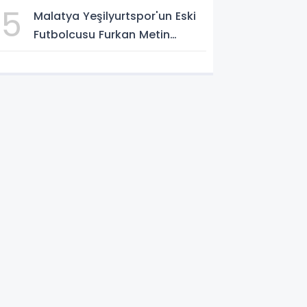
5
Malatya Yeşilyurtspor'un Eski
Futbolcusu Furkan Metin
Boluspor Yolunda