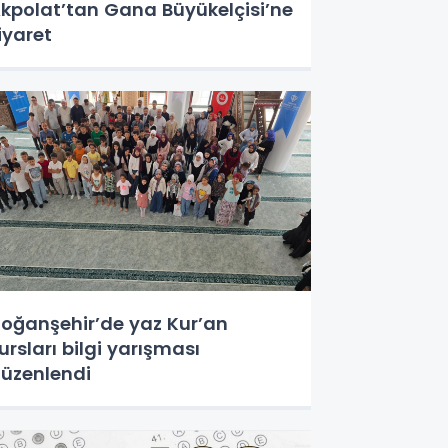
kpolat’tan Gana Büyükelçisi’ne
iyaret
oğanşehir’de yaz Kur’an
ursları bilgi yarışması
üzenlendi