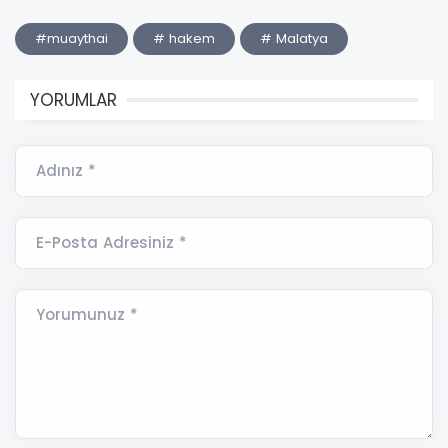
#muaythai
# hakem
# Malatya
YORUMLAR
Adınız *
E-Posta Adresiniz *
Yorumunuz *