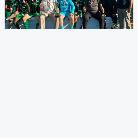
Malatya Büyükşehir Belediyespor Ampute
Futbol Takımı’nın başarılı oyuncuları Mehmet
Demir, Muhammet Sarı ve Zülfücan Derinpınar,
2026 Ampute Futbol Dünya Kupası hazırlıkları
kapsamında Türkiye Ampute Futbol Milli
Takımı aday kadrosunda yer aldı.