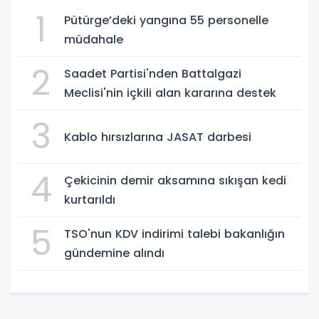
1
Pütürge’deki yangına 55 personelle
müdahale
2
Saadet Partisi'nden Battalgazi
Meclisi'nin içkili alan kararına destek
3
Kablo hırsızlarına JASAT darbesi
4
Çekicinin demir aksamına sıkışan kedi
kurtarıldı
5
TSO'nun KDV indirimi talebi bakanlığın
gündemine alındı