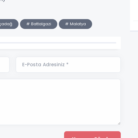
çadağ
# Battalgazi
# Malatya
E-Posta Adresiniz *