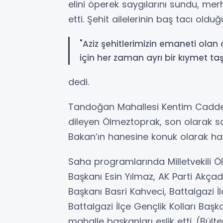
elini öperek saygılarını sundu, m
etti. Şehit ailelerinin baş tacı ol
"Aziz şehitlerimizin emaneti olan a
için her zaman ayrı bir kıymet ta
dedi.
Tandoğan Mahallesi Kentim Caddesi’
dileyen Ölmeztoprak, son olarak s
Bakan’ın hanesine konuk olarak has
Saha programlarında Milletvekili Ölm
Başkanı Esin Yılmaz, AK Parti Akçad
Başkanı Basri Kahveci, Battalgazi İl
Battalgazi İlçe Gençlik Kolları Başk
mahalle başkanları eşlik etti. (Bült