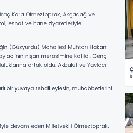
ç Siraç Kara Ölmeztoprak, Akçadağ ve
mi, esnaf ve hane ziyaretleriyle
Eğin (Güzyurdu) Mahallesi Muhtarı Hakan
aylacı’nın nişan merasimine katıldı. Genç
luluklarına ortak oldu. Akbulut ve Yaylacı
Ç
k
lı bir yuvaya tebdil eylesin, muhabbetlerini
iyle devam eden Milletvekili Ölmeztoprak,