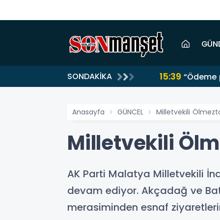
GÜN
15:39
SONDAKİKA
“Ödeme p
Anasayfa
GÜNCEL
Milletvekili Ölmez
Milletvekili Öl
AK Parti Malatya Milletvekili 
devam ediyor. Akçadağ ve Batta
merasiminden esnaf ziyaretlerin