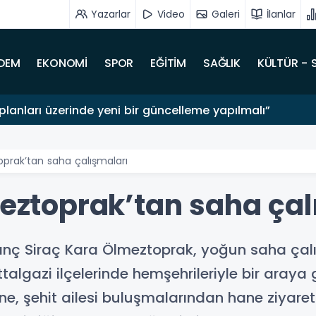
Yazarlar
Video
Galeri
İlanlar
DEM
EKONOMİ
SPOR
EĞİTİM
SAĞLIK
KÜLTÜR - 
lanları üzerinde yeni bir güncelleme yapılmalı”
toprak’tan saha çalışmaları
meztoprak’tan saha çal
İnanç Siraç Kara Ölmeztoprak, yoğun saha ça
lgazi ilçelerinde hemşehrileriyle bir araya
e, şehit ailesi buluşmalarından hane ziyaretl