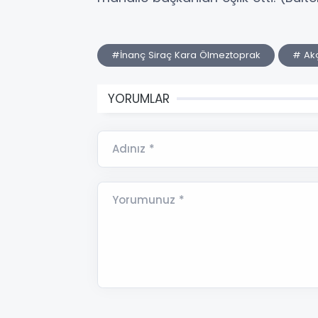
#İnanç Siraç Kara Ölmeztoprak
# Ak
YORUMLAR
Adınız *
Yorumunuz *