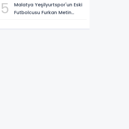
5
Malatya Yeşilyurtspor'un Eski
Futbolcusu Furkan Metin
Boluspor Yolunda