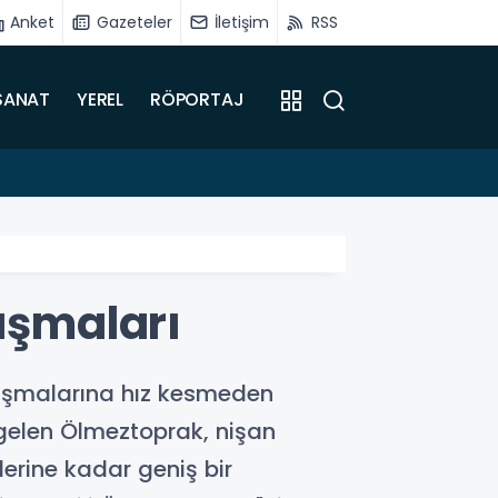
Anket
Gazeteler
İletişim
RSS
SANAT
YEREL
RÖPORTAJ
15:31
Sadıkoğ
ışmaları
lışmalarına hız kesmeden
 gelen Ölmeztoprak, nişan
erine kadar geniş bir