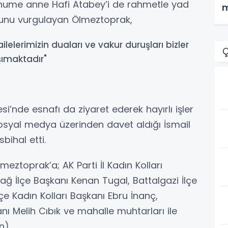
erhume anne Hafi Atabey’i de rahmetle yad
m
duğunu vurgulayan Ölmeztoprak,
ilelerimizin duaları ve vakur duruşları bizler
Ç
şımaktadır"
nde esnafı da ziyaret ederek hayırlı işler
osyal medya üzerinden davet aldığı İsmail
bihal etti.
eztoprak’a; AK Parti İl Kadın Kolları
ağ İlçe Başkanı Kenan Tugal, Battalgazi İlçe
çe Kadın Kolları Başkanı Ebru İnanç,
anı Melih Cıbık ve mahalle muhtarları ile
en)