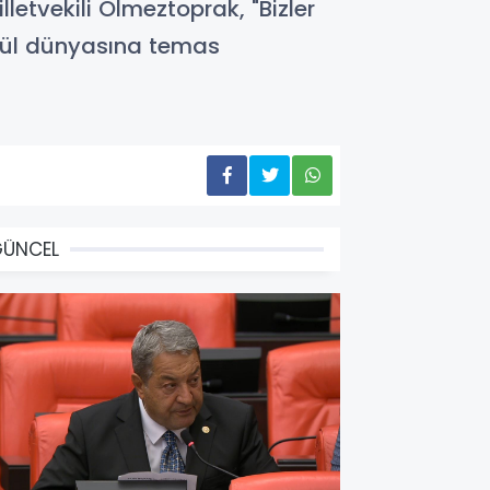
letvekili Ölmeztoprak, "Bizler
önül dünyasına temas
GÜNCEL