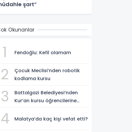
üdahle şart”
ok Okunanlar
1
Fendoğlu: Kefil olamam
2
Çocuk Meclisi’nden robotik
kodlama kursu
3
Battalgazi Belediyesi’nden
Kur’an kursu öğrencilerine
yüzme etkinliği
4
Malatya’da kaç kişi vefat etti?