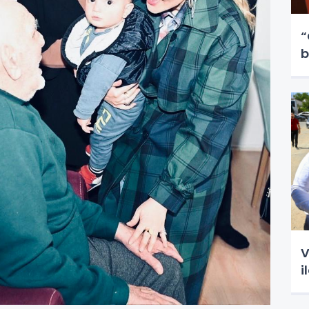
“
b
V
i