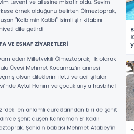
im Levent ve ailesine misafir oldu. Sevim
herkese örnek olduğunu belirten Ölmeztoprak,
n "Kalbimin Katibi" isimli şiir kitabını
ti dile getirdi.
B
K
FA VE ESNAF ZİYARETLERİ
y
am eden Milletvekili Ölmeztoprak, ilk olarak
Kurulu Üyesi Mehmet Kocamaz’ın annesi
iş olsun dileklerini iletti ve acil şifalar
si’nde Aytül Hanım ve çocuklarıyla hasbihal
zi’deki en anlamlı duraklarından biri de şehit
Mardin’de şehit düşen Kahraman Er Kadir
lmeztoprak, Şehidin babası Mehmet Atabey’in
“