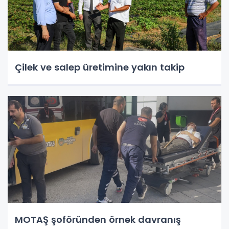
Çilek ve salep üretimine yakın takip
MOTAŞ şoföründen örnek davranış