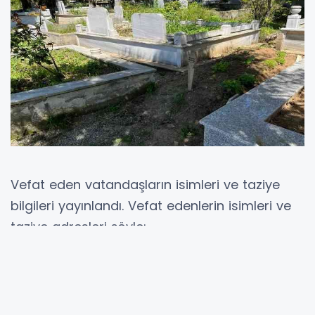
Vefat eden vatandaşların isimleri ve taziye
bilgileri yayınlandı. Vefat edenlerin isimleri ve
taziye adresleri şöyle:
“73 yaşında vefat eden ve Şehir Mezarlığına
defnedilen Vahap Bakır'ın taziye adresi:
Battalgazi Mahallesi, Battalgazi.