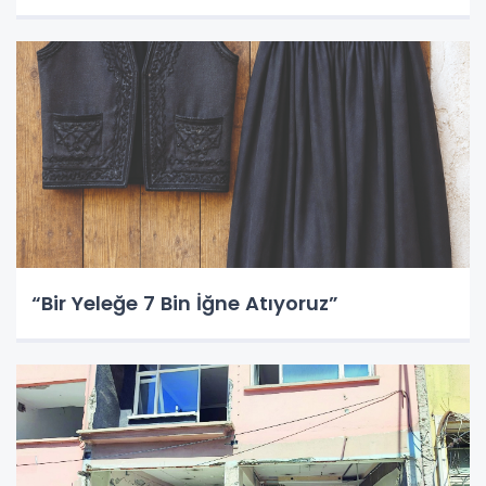
“Bir Yeleğe 7 Bin İğne Atıyoruz”