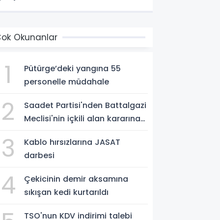
ok Okunanlar
1
Pütürge’deki yangına 55
personelle müdahale
2
Saadet Partisi'nden Battalgazi
Meclisi'nin içkili alan kararına
destek
3
Kablo hırsızlarına JASAT
darbesi
4
Çekicinin demir aksamına
sıkışan kedi kurtarıldı
TSO'nun KDV indirimi talebi