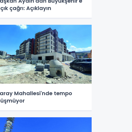
aşkan Aydın'dan Büyükşehir'e
çık çağrı: Açıklayın
aray Mahallesi'nde tempo
düşmüyor