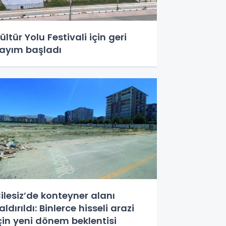
ültür Yolu Festivali için geri
ayım başladı
ilesiz’de konteyner alanı
aldırıldı: Binlerce hisseli arazi
çin yeni dönem beklentisi