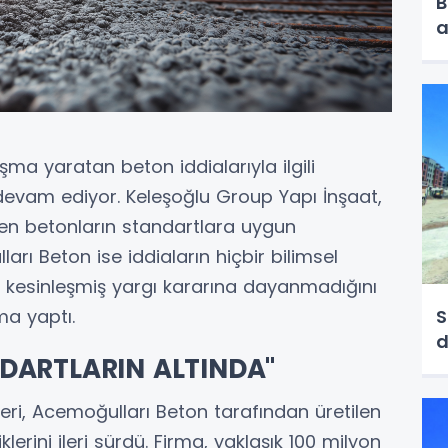
B
a
ma yaratan beton iddialarıyla ilgili
evam ediyor. Keleşoğlu Group Yapı İnşaat,
en betonların standartlara uygun
rı Beton ise iddiaların hiçbir bilimsel
 kesinleşmiş yargı kararına dayanmadığını
S
ma yaptı.
NDARTLARIN ALTINDA"
leri, Acemoğulları Beton tarafından üretilen
lerini ileri sürdü. Firma, yaklaşık 100 milyon