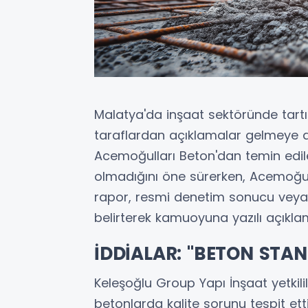
Malatya'da inşaat sektöründe tartış
taraflardan açıklamalar gelmeye d
Acemoğulları Beton'dan temin edil
olmadığını öne sürerken, Acemoğulla
rapor, resmi denetim sonucu veya
belirterek kamuoyuna yazılı açıkla
İDDİALAR: "BETON STA
Keleşoğlu Group Yapı İnşaat yetkili
betonlarda kalite sorunu tespit ettik