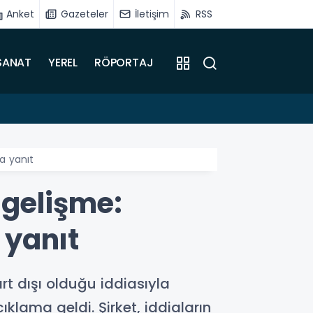
Anket
Gazeteler
İletişim
RSS
SANAT
YEREL
RÖPORTAJ
16:51
Battalg
a yanıt
 gelişme:
 yanıt
rt dışı olduğu iddiasıyla
lama geldi. Şirket, iddiaların