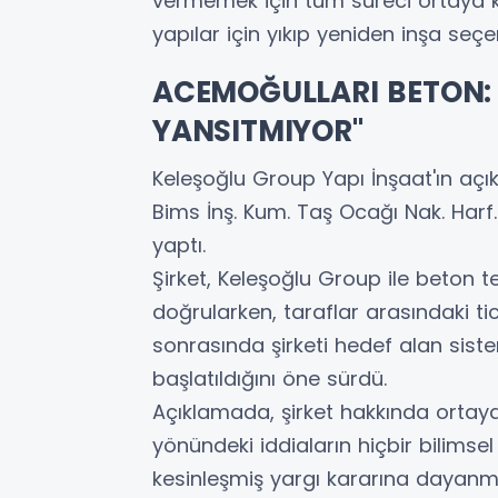
vermemek için tüm süreci ortaya koy
yapılar için yıkıp yeniden inşa seç
ACEMOĞULLARI BETON: 
YANSITMIYOR"
Keleşoğlu Group Yapı İnşaat'ın aç
Bims İnş. Kum. Taş Ocağı Nak. Harf.
yaptı.
Şirket, Keleşoğlu Group ile beton ted
doğrularken, taraflar arasındaki ti
sonrasında şirketi hedef alan sis
başlatıldığını öne sürdü.
Açıklamada, şirket hakkında ortaya a
yönündeki iddiaların hiçbir bilim
kesinleşmiş yargı kararına dayanm