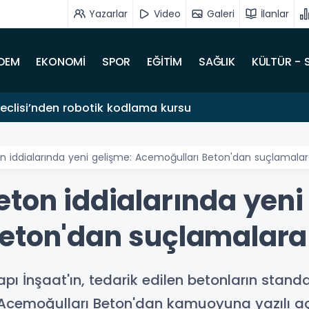
Yazarlar
Video
Galeri
İlanlar
DEM
EKONOMİ
SPOR
EĞİTİM
SAĞLIK
KÜLTÜR - 
clisi’nden robotik kodlama kursu
n iddialarında yeni gelişme: Acemoğulları Beton'dan suçlamalar
eton iddialarında yeni
eton'dan suçlamalara
 İnşaat'ın, tedarik edilen betonların standa
cemoğulları Beton'dan kamuoyuna yazılı açık