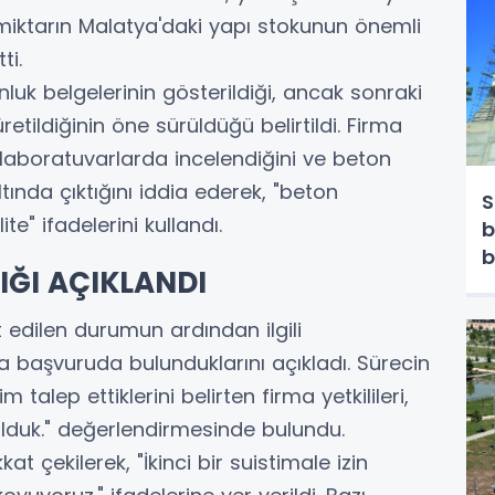
miktarın Malatya'daki yapı stokunun önemli
ti.
luk belgelerinin gösterildiği, ancak sonraki
etildiğinin öne sürüldüğü belirtildi. Firma
lı laboratuvarlarda incelendiğini ve beton
ında çıktığını iddia ederek, "beton
S
" ifadelerini kullandı.
b
b
IĞI AÇIKLANDI
 edilen durumun ardından ilgili
a başvuruda bulunduklarını açıkladı. Sürecin
talep ettiklerini belirten firma yetkilileri,
olduk." değerlendirmesinde bulundu.
 çekilerek, "İkinci bir suistimale izin