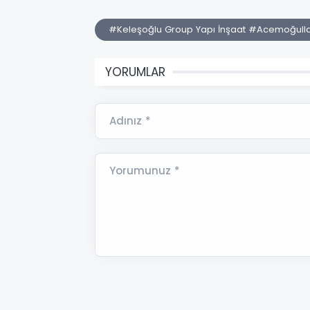
#Keleşoğlu Group Yapı İnşaat #Acemoğulla
YORUMLAR
Adınız *
Yorumunuz *