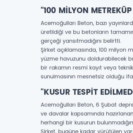
"100 MİLYON METREKÜP 
Acemoğulları Beton, bazı yayınlar
üretildiği ve bu betonların tamamın
gerçeği yansıtmadığını belirtti.
Şirket açıklamasında, 100 milyon m
yüzme havuzunu doldurabilecek büy
bir rakamın resmi kayıt veya tekn
sunulmasının mesnetsiz olduğu ifad
"KUSUR TESPİT EDİLME
Acemoğulları Beton, 6 Şubat depre
ve davalar kapsamında hazırlanan bi
herhangi bir kusurun bulunmadığın
Şirket, bugüne kadar yürütülen ya