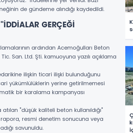
uyoruz." ifadelerine yer verildi. Bazı
eneğinin de gündeme alındığı kaydedildi.
K
"İDDİALAR GERÇEĞİ
s
ıklamalarının ardından Acemoğulları Beton
 Tic. San. Ltd. Şti. kamuoyuna yazılı açıklama
arikine ilişkin ticari ilişki bulunduğunu
cari yükümlülüklerin yerine getirilmemesi
tematik bir karalama kampanyası
tılan "düşük kaliteli beton kullanıldığı"
Ç
sel rapora, resmi denetim sonucuna veya
k
adığı savunuldu.
i