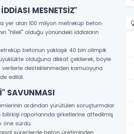
İDDİASI MESNETSİZ"
Ç
da yer alan 100 milyon metreküp beton
ın "hileli" olduğu yönündeki iddiaların
etreküp betonun yaklaşık 40 bin olimpik
üklükte olduğuna dikkat çekilerek, böyle
ik verilerle desteklenmeden kamuoyuna
e edildi.
Dİ" SAVUNMASI
mlerinin ardından yürütülen soruşturmalar
lirkişi raporlarında şirketlerine atfedilmiş
ı öne sürdü.
rgısal süreçlerde beton üretiminden