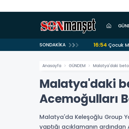
GÜN
16:54
SONDAKİKA
Çocuk Me
Anasayfa
GÜNDEM
Malatya'daki beto
Malatya'daki b
Acemoğulları B
Malatya'da Keleşoğlu Group Yapı
yaptığı açıklamanın ardından A