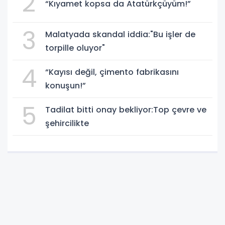
2
“Kıyamet kopsa da Atatürkçüyüm!”
3
Malatyada skandal iddia:"Bu işler de
torpille oluyor"
4
“Kayısı değil, çimento fabrikasını
konuşun!”
5
Tadilat bitti onay bekliyor:Top çevre ve
şehircilikte