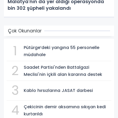
Malatya'nın da yer aldığı operasyonda
bin 302 şüpheli yakalandı
Çok Okunanlar
1
Pütürge’deki yangına 55 personelle
müdahale
2
Saadet Partisi'nden Battalgazi
Meclisi'nin içkili alan kararına destek
3
Kablo hırsızlarına JASAT darbesi
4
Çekicinin demir aksamına sıkışan kedi
kurtarıldı