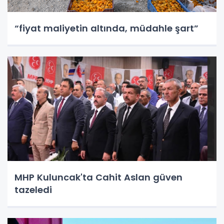
“fiyat maliyetin altında, müdahle şart”
MHP Kuluncak'ta Cahit Aslan güven
tazeledi