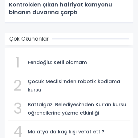
Kontrolden çıkan hafriyat kamyonu
binanın duvarına çarptı
Çok Okunanlar
1
Fendoğlu: Kefil olamam
2
Çocuk Meclisi’nden robotik kodlama
kursu
3
Battalgazi Belediyesi’nden Kur’an kursu
öğrencilerine yüzme etkinliği
4
Malatya’da kaç kişi vefat etti?