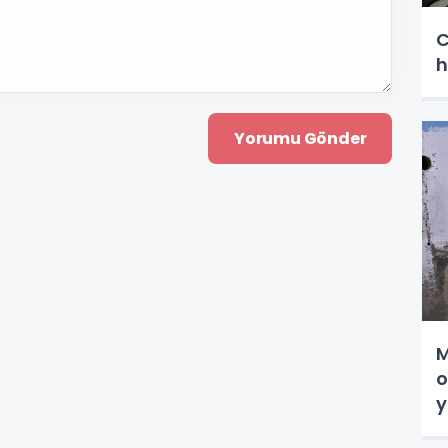
C
h
M
o
y