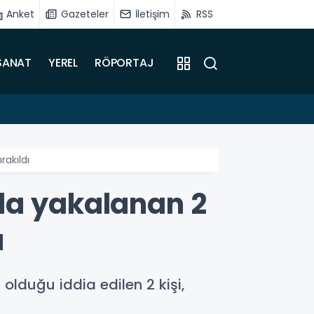
Anket
Gazeteler
İletişim
RSS
SANAT
YEREL
RÖPORTAJ
10:27
Malaty
rakıldı
la yakalanan 2
ı
olduğu iddia edilen 2 kişi,