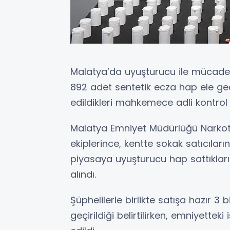
Malatya’da uyuşturucu ile mücad
892 adet sentetik ecza hap ele geçi
edildikleri mahkemece adli kontrol k
Malatya Emniyet Müdürlüğü Narkot
ekiplerince, kentte sokak satıcılar
piyasaya uyuşturucu hap sattıkları 
alındı.
Şüphelilerle birlikte satışa hazır 3
geçirildiği belirtilirken, emniyettek