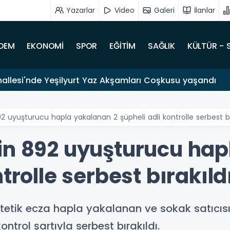
Yazarlar
Video
Galeri
İlanlar
DEM
EKONOMİ
SPOR
EĞİTİM
SAĞLIK
KÜLTÜR - 
hallesi'nde Yeşilyurt Yaz Akşamları Coşkusu yaşandı
2 uyuşturucu hapla yakalanan 2 şüpheli adli kontrolle serbest bı
in 892 uyuşturucu hap
trolle serbest bırakıld
etik ecza hapla yakalanan ve sokak satıcısı 
ntrol şartıyla serbest bırakıldı.