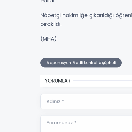
edildi.
Nöbetçi hakimliğe çıkarıldığı öğreni
bırakıldı.
(MHA)
#operasyon #adli kontrol #şüpheli
YORUMLAR
Adınız *
Yorumunuz *