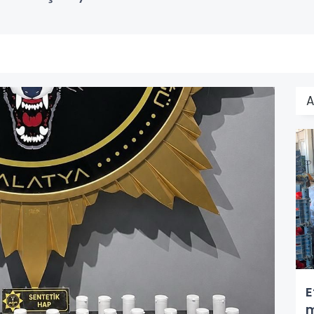
A
E
m