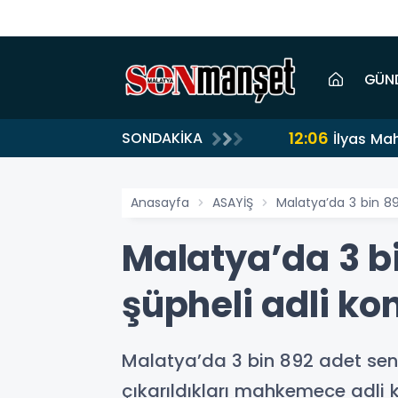
GÜN
12:06
SONDAKİKA
İlyas Ma
Anasayfa
ASAYİŞ
Malatya’da 3 bin 89
Malatya’da 3 b
şüpheli adli kon
Malatya’da 3 bin 892 adet sent
çıkarıldıkları mahkemece adli ko