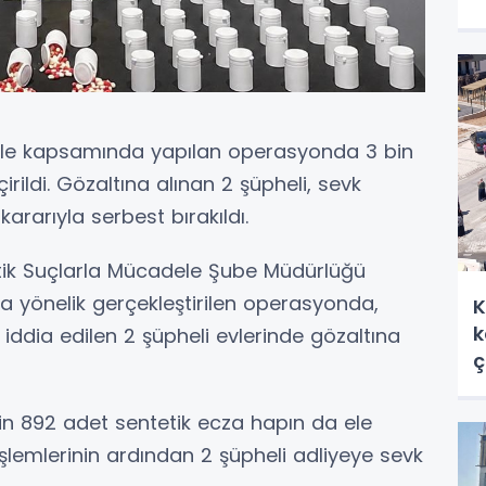
ele kapsamında yapılan operasyonda 3 bin
rildi. Gözaltına alınan 2 şüpheli, sevk
ararıyla serbest bırakıldı.
ik Suçlarla Mücadele Şube Müdürlüğü
ına yönelik gerçekleştirilen operasyonda,
K
k
iddia edilen 2 şüpheli evlerinde gözaltına
ç
 bin 892 adet sentetik ecza hapın da ele
i işlemlerinin ardından 2 şüpheli adliyeye sevk