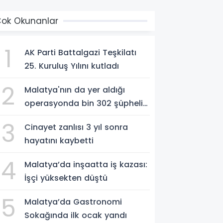
ok Okunanlar
1
AK Parti Battalgazi Teşkilatı
25. Kuruluş Yılını kutladı
2
Malatya'nın da yer aldığı
operasyonda bin 302 şüpheli
yakalandı
3
Cinayet zanlısı 3 yıl sonra
hayatını kaybetti
4
Malatya’da inşaatta iş kazası:
İşçi yüksekten düştü
5
Malatya’da Gastronomi
Sokağında ilk ocak yandı