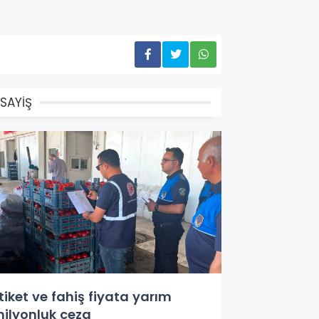
SAYİŞ
tiket ve fahiş fiyata yarım
ilyonluk ceza