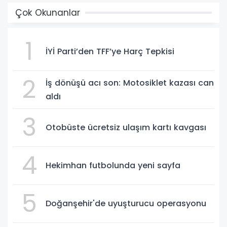
Çok Okunanlar
1
İYİ Parti’den TFF’ye Harç Tepkisi
2
İş dönüşü acı son: Motosiklet kazası can
aldı
3
Otobüste ücretsiz ulaşım kartı kavgası
4
Hekimhan futbolunda yeni sayfa
5
Doğanşehir'de uyuşturucu operasyonu