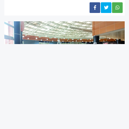
Proje yürütücülüğünü Dr. Gülcan Yalçın
Durmuş’un üstlendiği Malatya İl Millî Eğitim
Müdürlüğü bünyesinde gerçekleşen “Köklerden
Geleceğe Bilimin Işığında – TÜBİTAK 4007 Bilim
Şenliği” Malatya Büyükşehir Bilim ve Sanat