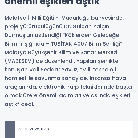
önemli eşikleri aştık”
Malatya İl Millî Eğitim Müdürlüğü bünyesinde,
proje yürütücülüğünü Dr. Gülcan Yalçın
Durmuş’un üstlendiği “Köklerden Geleceğe
Bilimin Işığında – TÜBİTAK 4007 Bilim Şenliği”
Malatya Büyükşehir Bilim ve Sanat Merkezi
(MABESEM)’de düzenlendi. Yapılan şenlikte
konuşan Vali Seddar Yavuz, “Milli teknoloji
hamlesi ile savunma sanayide, insansız hava
araçlarında, elektronik harp tekniklerinde başta
olmak üzere önemli adımları ve aslında eşikleri
aştık” dedi.
28-11-2025 11:38