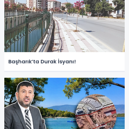
Başharık’ta Durak İsyanı!