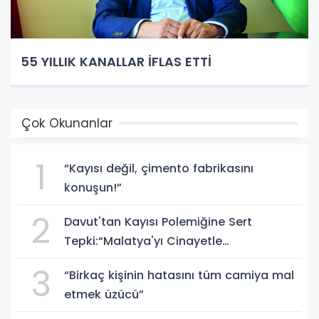
55 YILLIK KANALLAR İFLAS ETTİ
Çok Okunanlar
1
“Kayısı değil, çimento fabrikasını
konuşun!”
2
Davut'tan Kayısı Polemiğine Sert
Tepki:“Malatya'yı Cinayetle
Suçlayamazsınız!”
3
“Birkaç kişinin hatasını tüm camiya mal
etmek üzücü”