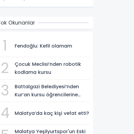
ok Okunanlar
1
Fendoğlu: Kefil olamam
2
Çocuk Meclisi’nden robotik
kodlama kursu
3
Battalgazi Belediyesi’nden
Kur’an kursu öğrencilerine
yüzme etkinliği
4
Malatya’da kaç kişi vefat etti?
Malatya Yeşilyurtspor'un Eski