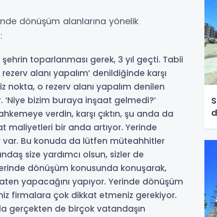
inde dönüşüm alanlarına yönelik
:
 şehrin toparlanması gerek, 3 yıl geçti. Tabii
rezerv alanı yapalım’ denildiğinde karşı
z nokta, o rezerv alanı yapalım denilen
S
r. ‘Niye bizim buraya inşaat gelmedi?’
ahkemeye verdin, karşı çıktın, şu anda da
 maliyetleri bir anda artıyor. Yerinde
var. Bu konuda da lütfen müteahhitler
aş size yardımcı olsun, sizler de
 yerinde dönüşüm konusunda konuşarak,
 zaten yapacağını yapıyor. Yerinde dönüşüm
iz firmalara çok dikkat etmeniz gerekiyor.
a gerçekten de birçok vatandaşın