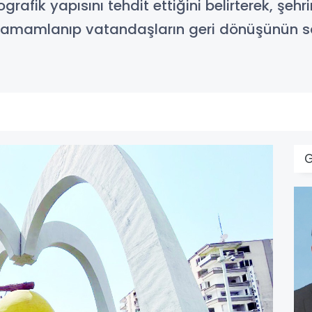
rafik yapısını tehdit ettiğini belirterek, şe
zla tamamlanıp vatandaşların geri dönüşünün 