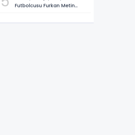
5
Futbolcusu Furkan Metin
Boluspor Yolunda