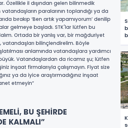
r. Özellikle il dışından gelen bilinmedik
n vatandaşların paralarının toplandığı ya da
 yarıda bırakıp ‘Ben artık yapamıyorum’ denilip
S
alar gelmeye başladı. STK'lar lütfen bu
b
b
lalım. Ortada bir yanlış var, bir mağduriyet
 vatandaşları bilinçlendirelim. Böyle
şlatılması anlamında vatandaşlara yardımcı
büyük. Vatandaşlardan da ricamız şu; lütfen
z inşaat firmalarıyla çalışmayın. Fiyat size
ınız ya da iyice araştırmadığınız inşaat
emanet etmeyin”
EMELİ, BU ŞEHİRDE
K
DE KALMALI”
s