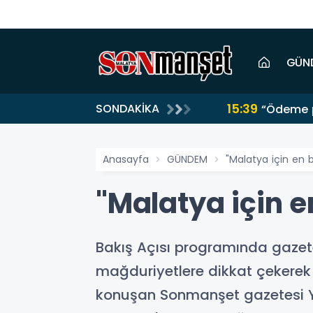
GÜN
15:39
SONDAKİKA
“Ödeme p
Anasayfa
GÜNDEM
"Malatya için en 
"Malatya için e
Bakış Açısı programında gazet
mağduriyetlere dikkat çekerek
konuşan Sonmanşet gazetesi Y