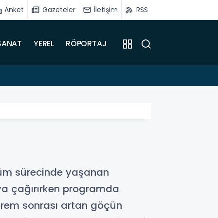
Anket
Gazeteler
İletişim
RSS
SANAT
YEREL
RÖPORTAJ
15:31
Sadıkoğ
üşüm sürecinde yaşanan
aya çağırırken programda
prem sonrası artan göçün