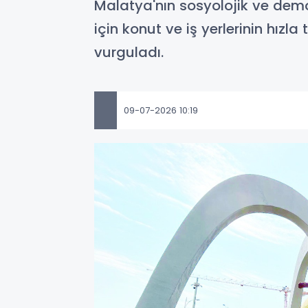
Malatya'nın sosyolojik ve demog
için konut ve iş yerlerinin hı
vurguladı.
09-07-2026 10:19