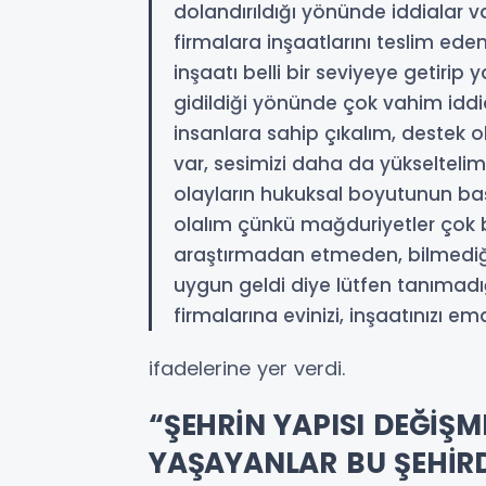
dolandırıldığı yönünde iddialar va
firmalara inşaatlarını teslim ede
inşaatı belli bir seviyeye getirip
gidildiği yönünde çok vahim iddi
insanlara sahip çıkalım, destek o
var, sesimizi daha da yükseltelim,
olayların hukuksal boyutunun ba
olalım çünkü mağduriyetler çok 
araştırmadan etmeden, bilmediğini
uygun geldi diye lütfen tanımadığ
firmalarına evinizi, inşaatınızı 
ifadelerine yer verdi.
“ŞEHRİN YAPISI DEĞİŞM
YAŞAYANLAR BU ŞEHİR