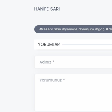
HANİFE SARI
#rezerv alan #yerinde dönüşüm #göç #
YORUMLAR
Adınız *
Yorumunuz *