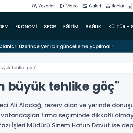
Yazarlar
Video
Galeri
İlanlar
DEM
EKONOMİ
SPOR
EĞİTİM
SAĞLIK
KÜLTÜR - 
lanları üzerinde yeni bir güncelleme yapılmalı”
büyük tehlike göç"
n büyük tehlike göç"
eci Ali Aladağ, rezerv alan ve yerinde dön
 vatandaşları firma seçiminde dikkatli olm
azı İşleri Müdürü Sinem Hatun Davut ise de