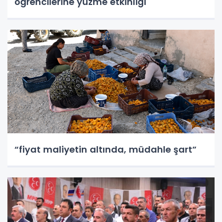
öğrencilerine yüzme etkinliği
“fiyat maliyetin altında, müdahle şart”