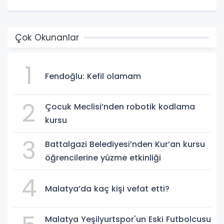
Çok Okunanlar
1
Fendoğlu: Kefil olamam
2
Çocuk Meclisi’nden robotik kodlama
kursu
3
Battalgazi Belediyesi’nden Kur’an kursu
öğrencilerine yüzme etkinliği
4
Malatya’da kaç kişi vefat etti?
Malatya Yeşilyurtspor'un Eski Futbolcusu