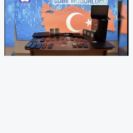
Emniyet Genel Müdürlüğü Siber Suçlarla
Mücadele Daire Başkanlığı koordinesinde,
MASAK ve Cumhuriyet Başsavcılıklarının
desteğiyle 14 ilde düzenlenen siber suç
operasyonlarında 306 şüpheli gözaltına alındı.
Emniyet Genel Müdürlüğü Siber Suçlarla
Mücadele Daire Başkanlığı, MASAK ve