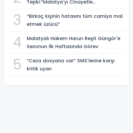
Tepki:“Malatya'yı Cinayetle
Suçlayamazsınız!”
3
“Birkaç kişinin hatasını tüm camiya mal
etmek üzücü”
4
Malatyalı Hakem Harun Reşit Güngör'e
Sezonun İlk Haftasında Görev
5
“Ceza dosyanız var” SMS'lerine karşı
kritik uyarı