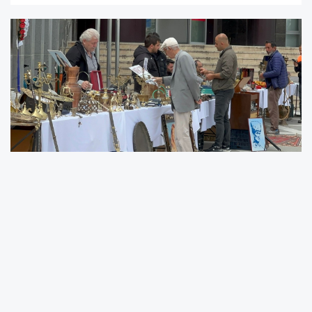
Malatya’da düzenlenen kapsamlı antika
sergisi, tarihi eserleri ve nostaljik objeleriyle
ziyaretçileri geçmişe götürdü. Malatya
Antikacılar, Müzayedeciler ve Pazarcılar
Dayanışma Derneği öncülüğünde