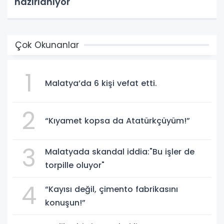
hazırlanıyor
Çok Okunanlar
1
Malatya’da 6 kişi vefat etti.
2
“Kıyamet kopsa da Atatürkçüyüm!”
3
Malatyada skandal iddia:"Bu işler de
torpille oluyor"
4
“Kayısı değil, çimento fabrikasını
konuşun!”