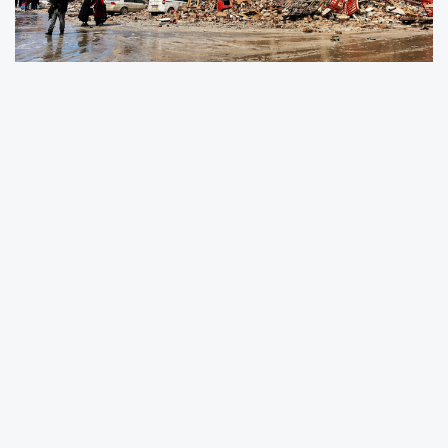
Kahramanmaraş merkezli 6 Şubat
depremlerinde Malatya'nın Battalgazi ilçesinde
yıkılarak 19 kişiye mezar olan Ermeç
Apartmanı'na ilişkin davada yargılama süreci,
bilirkişi raporunun gecikmesi nedeniyle bir kez
daha ertelendi.
Malatya 2. Ağır Ceza Mahkemesi'nde görülen
duruşmada, daha önce Yalova
Üniversitesi'nden istenen teknik bilirkişi
raporunun henüz mahkemeye ulaşmadığı
bildirildi. Tarafların katılmadığı duruşmada