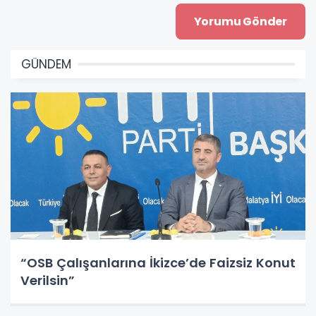
GÜNDEM
“OSB Çalışanlarına İkizce’de Faizsiz Konut
Verilsin”