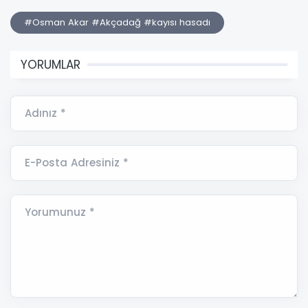
#Osman Akar #Akçadağ #kayısı hasadı
YORUMLAR
Adınız *
E-Posta Adresiniz *
Yorumunuz *