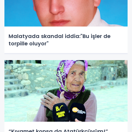
Malatyada skandal iddia:"Bu işler de
torpille oluyor"
“Kıyamet kopsa da Atatürkçüyüm!”