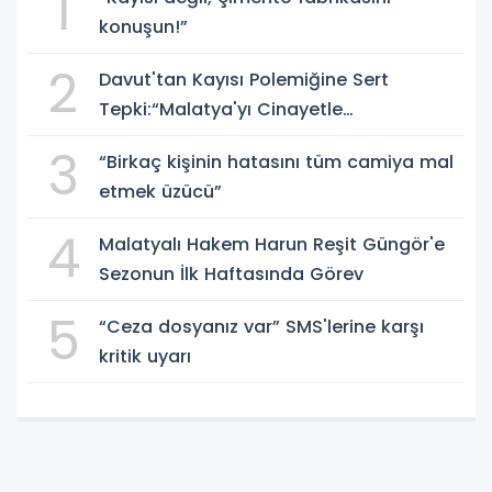
1
konuşun!”
2
Davut'tan Kayısı Polemiğine Sert
Tepki:“Malatya'yı Cinayetle
Suçlayamazsınız!”
3
“Birkaç kişinin hatasını tüm camiya mal
etmek üzücü”
4
Malatyalı Hakem Harun Reşit Güngör'e
Sezonun İlk Haftasında Görev
5
“Ceza dosyanız var” SMS'lerine karşı
kritik uyarı