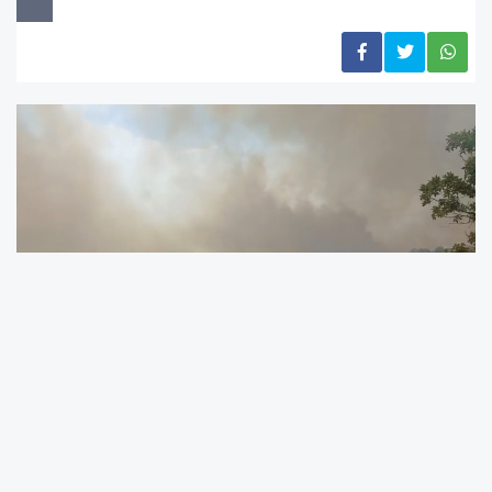
Malatya’nın Pütürge ilçesine bağlı Örmeli Mahallesi’nde
çıkan yangın kontrol alındı. Konu ile ilgili Malatya Valiliği