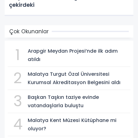
çekirdeki
Çok Okunanlar
1
Arapgir Meydan Projesi’nde ilk adım
atıldı
2
Malatya Turgut Özal Üniversitesi
Kurumsal Akreditasyon Belgesini aldı
3
Başkan Taşkın taziye evinde
vatandaşlarla buluştu
4
Malatya Kent Müzesi Kütüphane mi
oluyor?