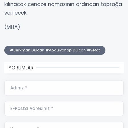
kılınacak cenaze namazının ardından toprağa
verilecek.
(MHA)
#Berkman Dulcan #Abdulvahap Dulcan #vefat
YORUMLAR
Adınız *
E-Posta Adresiniz *