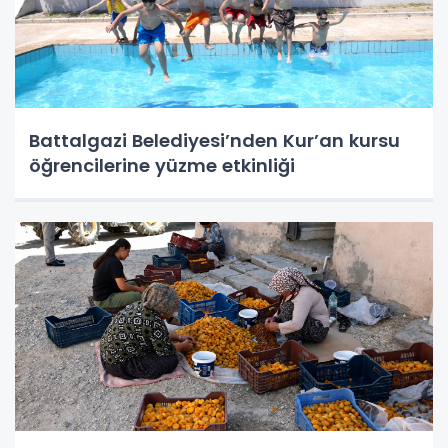
Battalgazi Belediyesi’nden Kur’an kursu
öğrencilerine yüzme etkinliği