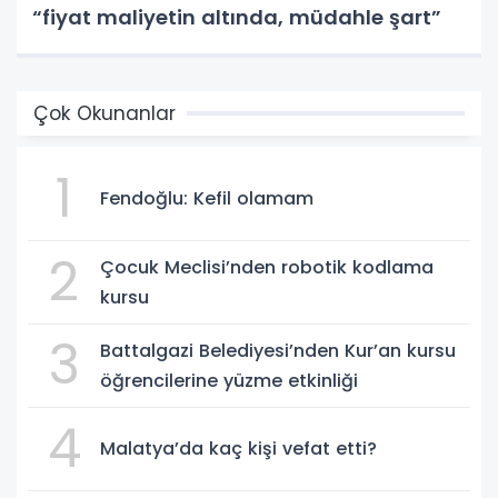
“fiyat maliyetin altında, müdahle şart”
Çok Okunanlar
1
Fendoğlu: Kefil olamam
2
Çocuk Meclisi’nden robotik kodlama
kursu
3
Battalgazi Belediyesi’nden Kur’an kursu
öğrencilerine yüzme etkinliği
4
Malatya’da kaç kişi vefat etti?