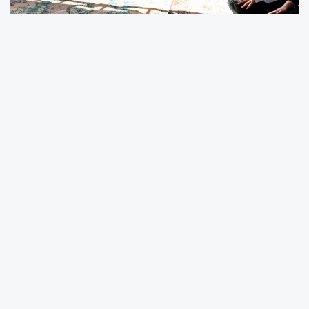
Ehl-i Beyit Soyundan Mürşid-i Kamil Hüseyin
Doğan Dede’nin vefatının 43. yıldönümü
dolayısıyla anma program düzenlendi.
Saygı duruşu ve İstiklal Marşı’nın okunmasıyla
başlayan programda konuşan Vali Yavuz,
“Bugün buraya Ehl-i Beyt soyundan gelen
Mürşid-i Kâmil Hüseyin Doğan Dedemizi
rahmet, minnet ve şükranla anmak üzere bir
araya gelmiş bulunuyoruz. Böyle anlamlı bir
programda sizlerle birlikte olmaktan büyük
memnuniyet duyuyorum. Malatya; tarihi,