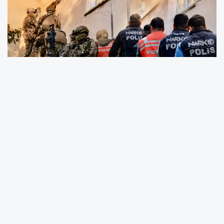
Aralarında Malatya’nın da yer aldığı 69 ilde
uyuşturucu madde satıcılarına yönelik son bir
haftada gerçekleştirilen geniş çaplı
operasyonlarda çok miktarda uyuşturucu
madde ele geçirilirken, yüzlerce şüpheli
gözaltına alındı.