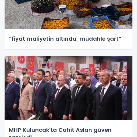
“fiyat maliyetin altında, müdahle şart”
MHP Kuluncak'ta Cahit Aslan güven