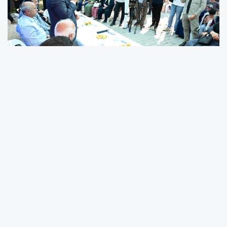
Battalgazi Belediye Başkanı Bayram Taşkın,
“Vatandaş Soruyor, Başkan Cevaplıyor”
programı kapsamında Hanımınçiftliği
Mahallesi sakinleriyle bir araya geldi.
Programda vatandaşların talep ve önerileri
dinlenirken, Taşkın hizmetleri mahallelerde
dinlemenin önemine dikkat çekti.