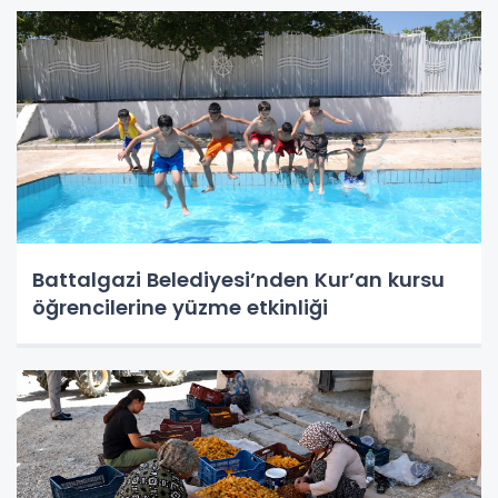
Battalgazi Belediyesi’nden Kur’an kursu
öğrencilerine yüzme etkinliği