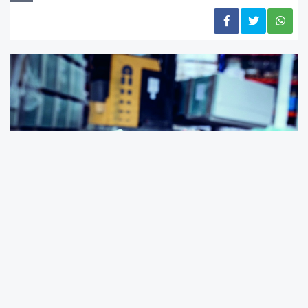
Şantiyelerde özellikle yüksekten düşme, göçük, iş makinesi
çarpması gibi kazaların öne çıktığı görülüyor. SGK verileri de