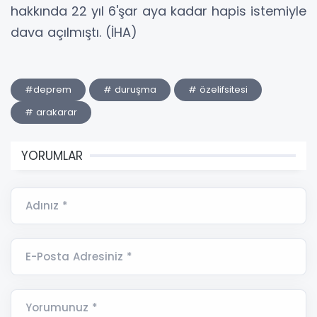
hakkında 22 yıl 6'şar aya kadar hapis istemiyle
dava açılmıştı. (İHA)
#deprem
# duruşma
# özelifsitesi
# arakarar
YORUMLAR
Adınız *
E-Posta Adresiniz *
Yorumunuz *