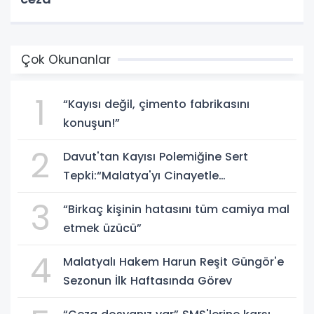
Çok Okunanlar
1
“Kayısı değil, çimento fabrikasını
konuşun!”
2
Davut'tan Kayısı Polemiğine Sert
Tepki:“Malatya'yı Cinayetle
Suçlayamazsınız!”
3
“Birkaç kişinin hatasını tüm camiya mal
etmek üzücü”
4
Malatyalı Hakem Harun Reşit Güngör'e
Sezonun İlk Haftasında Görev