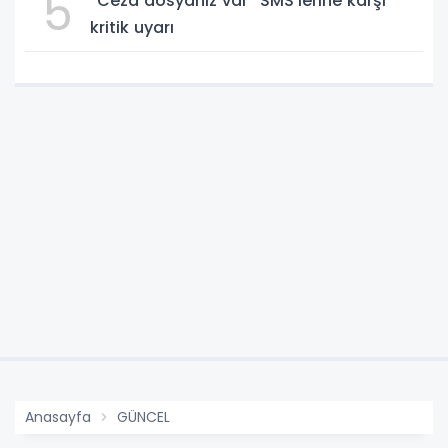
5
“Ceza dosyanız var” SMS'lerine karşı
kritik uyarı
Anasayfa
GÜNCEL