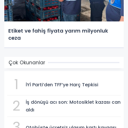
Etiket ve fahiş fiyata yarım milyonluk
ceza
Çok Okunanlar
1
İYİ Parti’den TFF’ye Harç Tepkisi
2
İş dönüşü acı son: Motosiklet kazası can
aldı
3
Otobüste ücretsiz ulaşım kartı kavgası