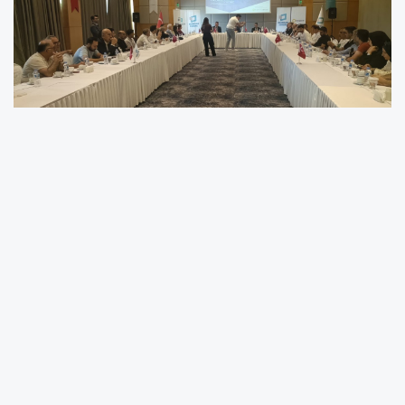
Basın İlan Kurumu (BİK) Genel Müdürü
Abdulkadir Çay, Malatya Bölge Müdürlüğü'nün
görev alanında bulunan Adıyaman, Elazığ,
Malatya, Sivas ve Tunceli'deki resmi ilan ve
reklam yayımlama hakkına sahip gazete ile
internet haber sitesi temsilcileriyle istişare
toplantısında bir araya geldi. Toplantıda
medya sektörünün güncel sorunları, dijital