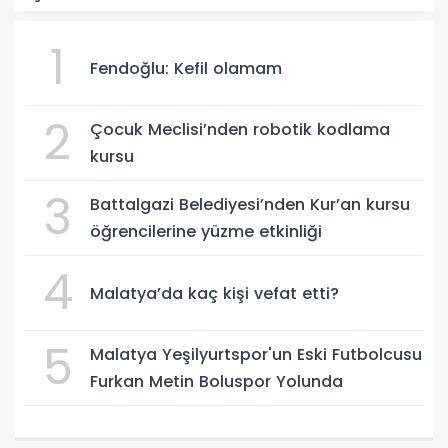
1
Fendoğlu: Kefil olamam
2
Çocuk Meclisi’nden robotik kodlama
kursu
3
Battalgazi Belediyesi’nden Kur’an kursu
öğrencilerine yüzme etkinliği
4
Malatya’da kaç kişi vefat etti?
5
Malatya Yeşilyurtspor'un Eski Futbolcusu
Furkan Metin Boluspor Yolunda