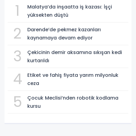
1
Malatya’da inşaatta iş kazası: İşçi
yüksekten düştü
2
Darende’de pekmez kazanları
kaynamaya devam ediyor
3
Çekicinin demir aksamına sıkışan kedi
kurtarıldı
4
Etiket ve fahiş fiyata yarım milyonluk
ceza
5
Çocuk Meclisi’nden robotik kodlama
kursu