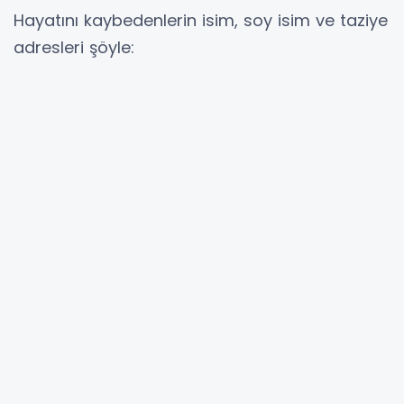
Hayatını kaybedenlerin isim, soy isim ve taziye
adresleri şöyle:
“63 yaşında hayatını kaybeden ve Malatya
Şehir Mezarlığına defnedilen Fatma
Haliloğlu’nun taziye adresi: Tecde Mahallesi,
Yeşilyurt.
79 yaşında hayatını kaybeden ve Malatya
Şehir Mezarlığına defnedilen Emine Yokuş’un
taziye adresi: Tecde Mahallesi, Yeşilyurt.
44 yaşında hayatını kaybeden ve Malatya
Şehir Mezarlığına Erdal Korkmaz’ın taziye
adresi: Cumhuriyet Mahallesi, Yeşilyurt.
75 yaşında hayatını kaybeden ve Malatya