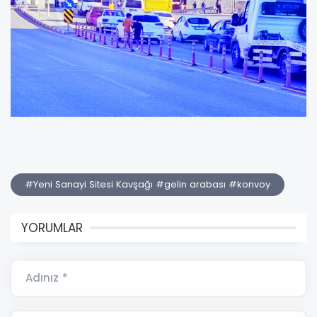
#Yeni Sanayi Sitesi Kavşağı #gelin arabası #konvoy
YORUMLAR
Adınız *