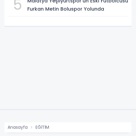
5
Malatya Yeşilyurtspor'un Eski Futbolcusu
Furkan Metin Boluspor Yolunda
Anasayfa
EĞİTİM