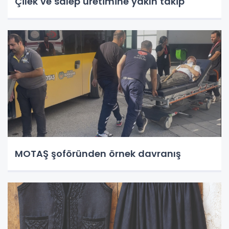
Çilek ve salep üretimine yakın takip
MOTAŞ şoföründen örnek davranış