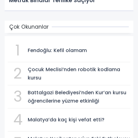
Metruk Binalar Tehlike Saçıyor
Çok Okunanlar
1
Fendoğlu: Kefil olamam
2
Çocuk Meclisi’nden robotik kodlama
kursu
3
Battalgazi Belediyesi’nden Kur’an kursu
öğrencilerine yüzme etkinliği
4
Malatya’da kaç kişi vefat etti?