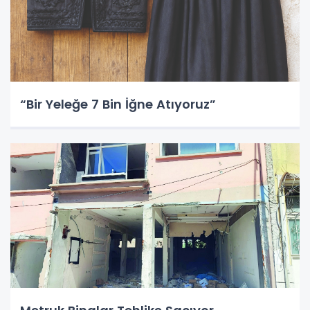
“Bir Yeleğe 7 Bin İğne Atıyoruz”