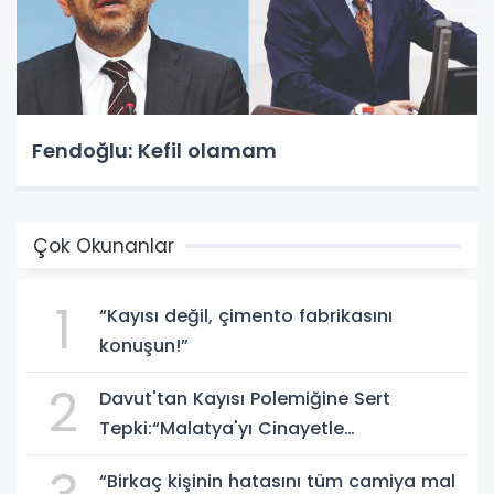
Fendoğlu: Kefil olamam
Çok Okunanlar
1
“Kayısı değil, çimento fabrikasını
konuşun!”
2
Davut'tan Kayısı Polemiğine Sert
Tepki:“Malatya'yı Cinayetle
Suçlayamazsınız!”
“Birkaç kişinin hatasını tüm camiya mal