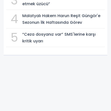
3
etmek üzücü”
4
Malatyalı Hakem Harun Reşit Güngör'e
Sezonun İlk Haftasında Görev
5
“Ceza dosyanız var” SMS'lerine karşı
kritik uyarı