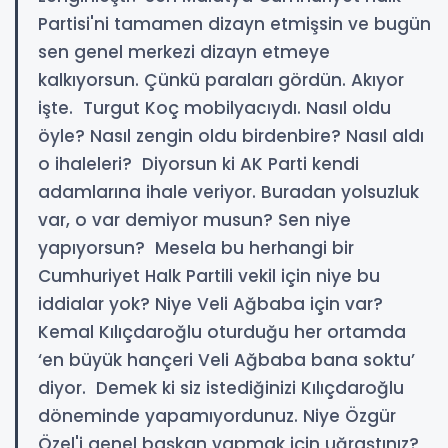
Partisi'ni tamamen dizayn etmişsin ve bugün
sen genel merkezi dizayn etmeye
kalkıyorsun. Çünkü paraları gördün. Akıyor
işte. Turgut Koç mobilyacıydı. Nasıl oldu
öyle? Nasıl zengin oldu birdenbire? Nasıl aldı
o ihaleleri? Diyorsun ki AK Parti kendi
adamlarına ihale veriyor. Buradan yolsuzluk
var, o var demiyor musun? Sen niye
yapıyorsun? Mesela bu herhangi bir
Cumhuriyet Halk Partili vekil için niye bu
iddialar yok? Niye Veli Ağbaba için var?
Kemal Kılıçdaroğlu oturduğu her ortamda
‘en büyük hançeri Veli Ağbaba bana soktu’
diyor. Demek ki siz istediğinizi Kılıçdaroğlu
döneminde yapamıyordunuz. Niye Özgür
Özel'i genel başkan yapmak için uğraştınız?