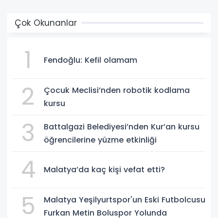
Çok Okunanlar
1
Fendoğlu: Kefil olamam
2
Çocuk Meclisi’nden robotik kodlama
kursu
3
Battalgazi Belediyesi’nden Kur’an kursu
öğrencilerine yüzme etkinliği
4
Malatya’da kaç kişi vefat etti?
5
Malatya Yeşilyurtspor'un Eski Futbolcusu
Furkan Metin Boluspor Yolunda