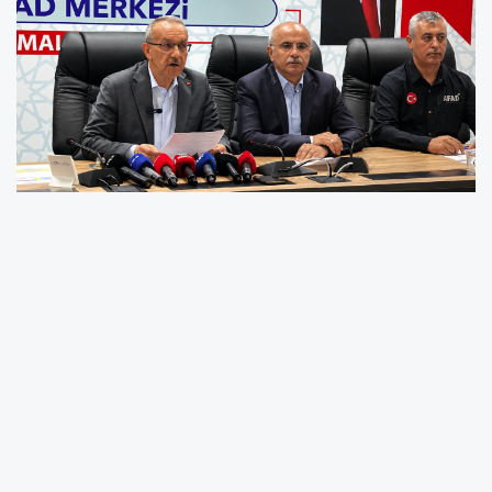
Malatya Valisi Seddar Yavuz, 5.6
büyüklüğündeki depremin ardından AFAD
Koordinasyon Merkezi’nde açıklamalarda
bulundu. Kent genelinde saha tarama
çalışmalarının sürdüğünü belirten Yavuz,
deprem nedeniyle şu ana kadar can kaybının
yaşanmadığını söyledi.