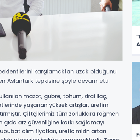
“
A
n beklentilerini karşılamaktan uzak olduğunu
en Aslantürk tepkisine şöyle devam etti:
llanılan mazot, gübre, tohum, zirai ilaç,
tlerinde yaşanan yüksek artışlar, üretim
ştırmıştır. Çiftçilerimiz tüm zorluklara rağmen
 gıda arz güvenliğine katkı sağlamayı
ubat alım fiyatları, üreticimizin artan
F
lir elde etmesine imkân vermemektedir. Tarım