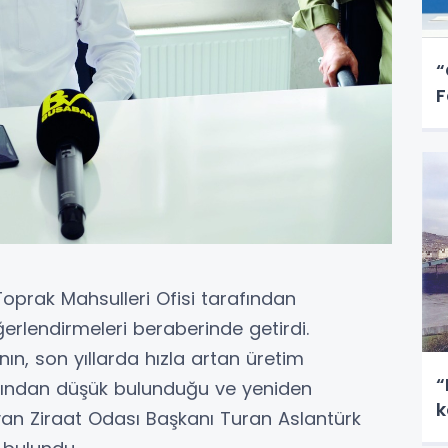
“
F
 Toprak Mahsulleri Ofisi tarafından
rlendirmeleri beraberinde getirdi.
ın, son yıllarda hızla artan üretim
“
arafından düşük bulunduğu ve yeniden
k
van Ziraat Odası Başkanı Turan Aslantürk