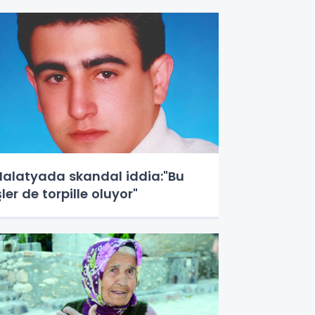
alatyada skandal iddia:"Bu
şler de torpille oluyor"