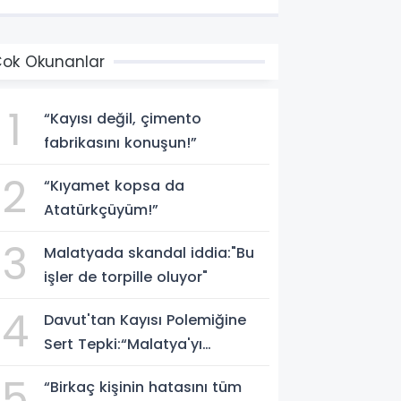
ok Okunanlar
1
“Kayısı değil, çimento
fabrikasını konuşun!”
2
“Kıyamet kopsa da
Atatürkçüyüm!”
3
Malatyada skandal iddia:"Bu
işler de torpille oluyor"
4
Davut'tan Kayısı Polemiğine
Sert Tepki:“Malatya'yı
Cinayetle Suçlayamazsınız!”
5
“Birkaç kişinin hatasını tüm