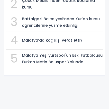
2
Çocuk Meclisi’nden robotik kodlama
kursu
3
Battalgazi Belediyesi’nden Kur’an kursu
öğrencilerine yüzme etkinliği
4
Malatya’da kaç kişi vefat etti?
5
Malatya Yeşilyurtspor'un Eski Futbolcusu
Furkan Metin Boluspor Yolunda