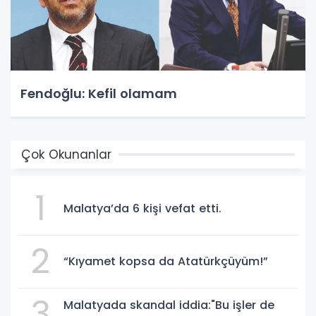
Fendoğlu: Kefil olamam
Çok Okunanlar
1
Malatya’da 6 kişi vefat etti.
2
“Kıyamet kopsa da Atatürkçüyüm!”
3
Malatyada skandal iddia:"Bu işler de