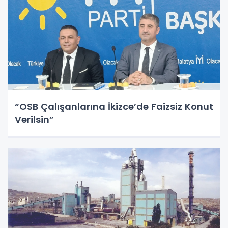
“OSB Çalışanlarına İkizce’de Faizsiz Konut
Verilsin”