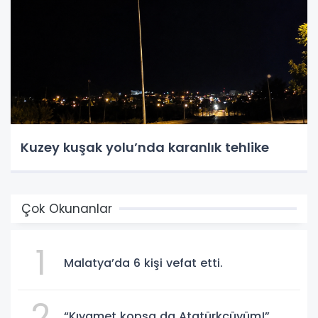
Kuzey kuşak yolu’nda karanlık tehlike
Çok Okunanlar
1
Malatya’da 6 kişi vefat etti.
2
“Kıyamet kopsa da Atatürkçüyüm!”