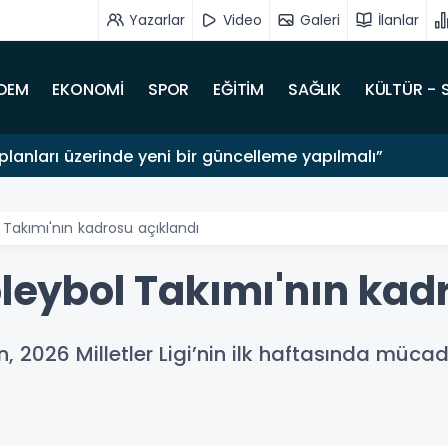
Yazarlar
Video
Galeri
İlanlar
DEM
EKONOMİ
SPOR
EĞİTİM
SAĞLIK
KÜLTÜR - 
lanları üzerinde yeni bir güncelleme yapılmalı”
l Takımı'nın kadrosu açıklandı
oleybol Takımı'nın kad
n, 2026 Milletler Ligi’nin ilk haftasında müca