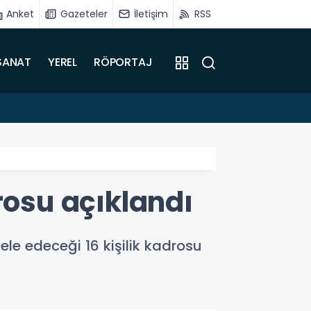
Anket
Gazeteler
İletişim
RSS
SANAT
YEREL
RÖPORTAJ
15:31
Sadıkoğ
rosu açıklandı
dele edeceği 16 kişilik kadrosu