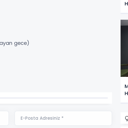
H
layan gece)
M
H
Ç
E-Posta Adresiniz *