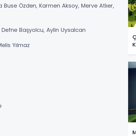
ka Buse Özden, Karmen Aksoy, Merve Atlıer,
, Defne Başyolcu, Aylin Uysalcan
Ç
K
Melis Yılmaz
e
M