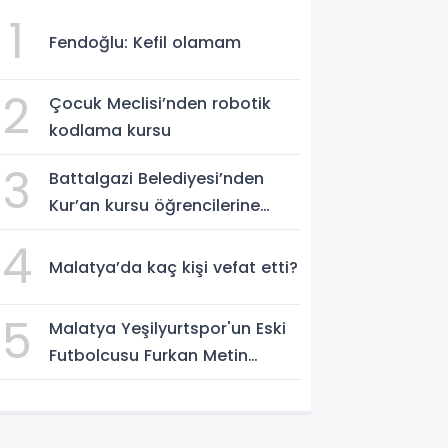
1
Fendoğlu: Kefil olamam
2
Çocuk Meclisi’nden robotik
kodlama kursu
3
Battalgazi Belediyesi’nden
Kur’an kursu öğrencilerine
yüzme etkinliği
4
Malatya’da kaç kişi vefat etti?
5
Malatya Yeşilyurtspor'un Eski
Futbolcusu Furkan Metin
Boluspor Yolunda