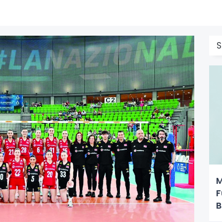
M
F
B