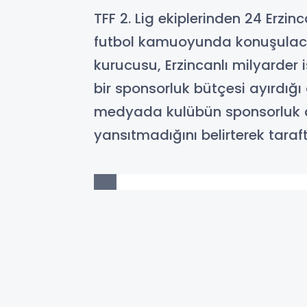
TFF 2. Lig ekiplerinden 24 Erz
futbol kamuoyunda konuşulacak
kurucusu, Erzincanlı milyarder
bir sponsorluk bütçesi ayırdığ
medyada kulübün sponsorluk anl
yansıtmadığını belirterek taraf
01-06-2026 10:30