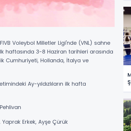
FIVB Voleybol Milletler Ligi'nde (VNL) sahne
nin ilk haftasında 3-8 Haziran tarihleri arasında
nik Cumhuriyeti, Hollanda, İtalya ve
M
Ş
imindeki Ay-yıldızlıların ilk hafta
 Pehlivan
n, Yaprak Erkek, Ayşe Çürük