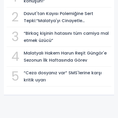
konuşun!”
2
Davut'tan Kayısı Polemiğine Sert
Tepki:“Malatya'yı Cinayetle
Suçlayamazsınız!”
3
“Birkaç kişinin hatasını tüm camiya mal
etmek üzücü”
4
Malatyalı Hakem Harun Reşit Güngör'e
Sezonun İlk Haftasında Görev
5
“Ceza dosyanız var” SMS'lerine karşı
kritik uyarı