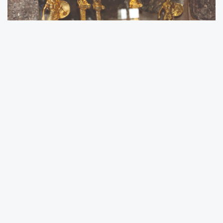
Müzenin tematik sergi salonunun alt katında
oluşturulan alanda, para, heykel, çanak
çömlek, boncuk gibi birçok kategoriden sahte
eserler yer alıyor. Farklı dönemlere ve çeşitli
medeniyetlere ait örneklerin bulunduğu
sergide hem küçük hem büyük boyutlu eserler