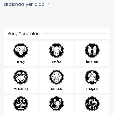
arasında yer alabilir.
Burç Yorumları
KOÇ
BOĞA
İKİZLER
YENGEÇ
ASLAN
BAŞAK