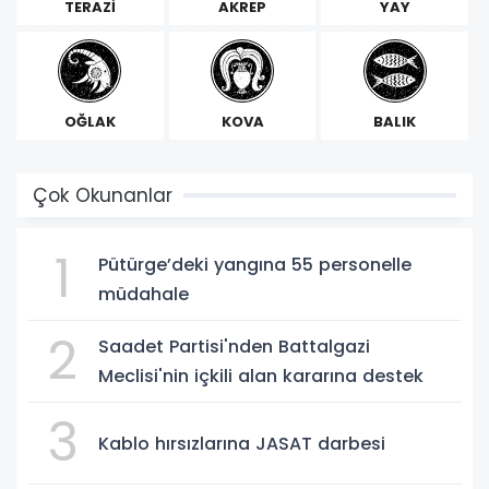
TERAZİ
AKREP
YAY
OĞLAK
KOVA
BALIK
Çok Okunanlar
1
Pütürge’deki yangına 55 personelle
müdahale
2
Saadet Partisi'nden Battalgazi
Meclisi'nin içkili alan kararına destek
3
Kablo hırsızlarına JASAT darbesi